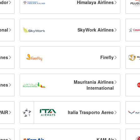
ador
Himalaya Airlines
onal
SkyWork Airlines
ines
Firefly
Mauritania Airlines
ines
International
PAIR
Italia Trasporto Aereo
ines
KAM Air