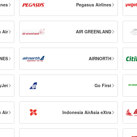
ines
Pegasus Airlines
 Air
AIR GREENLAND
INES
AIRNORTH
yJet
Go First
 Air
Indonesia AirAsia eXtra