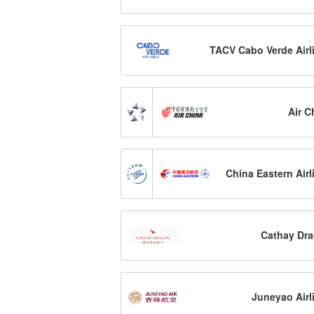
TACV Cabo Verde Airl
Air C
China Eastern Airl
Cathay Dr
Juneyao Airl