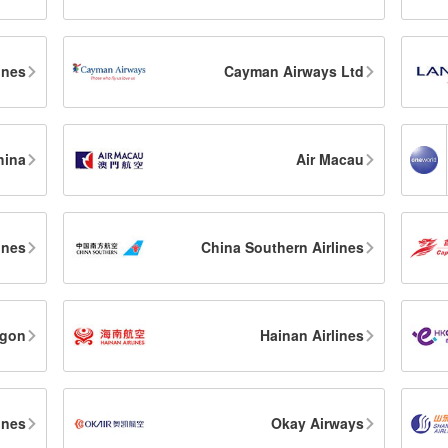
ines
Cayman Airways Ltd
hina
Air Macau
ines
China Southern Airlines
agon
Hainan Airlines
ines
Okay Airways