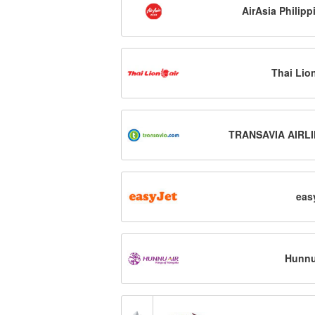
AirAsia Philipp
Thai Lion
TRANSAVIA AIRL
eas
Hunnu