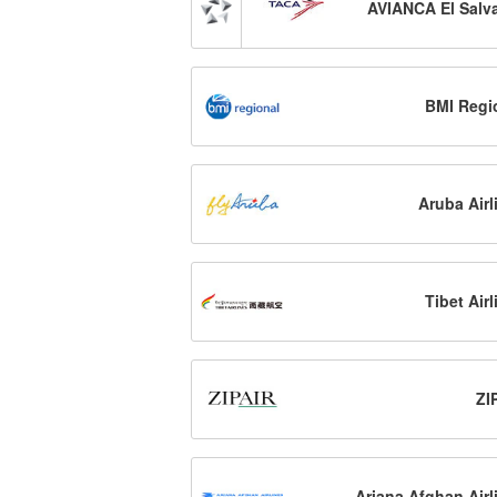
AVIANCA El Salv
BMI Regi
Aruba Airl
Tibet Airl
ZI
Ariana Afghan Airl