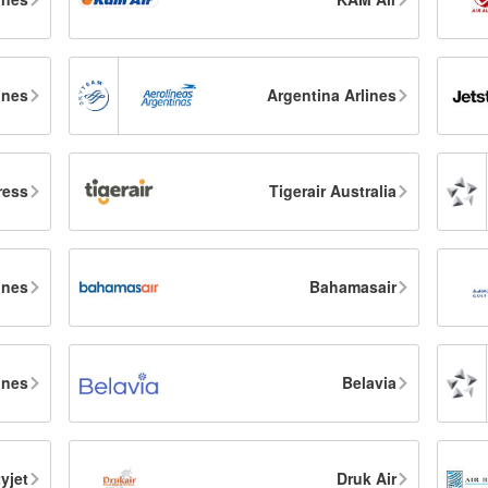
ines
Argentina Arlines
ress
Tigerair Australia
ines
Bahamasair
ines
Belavia
yjet
Druk Air