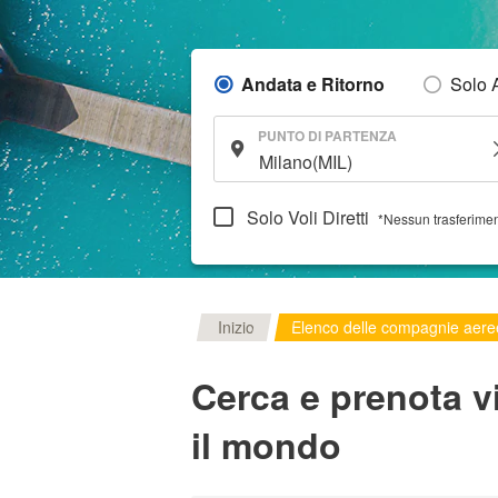
Andata e Ritorno
Solo 
PUNTO DI PARTENZA
Solo Voli Diretti
*Nessun trasferime
Inizio
Elenco delle compagnie aer
Cerca e prenota v
il mondo