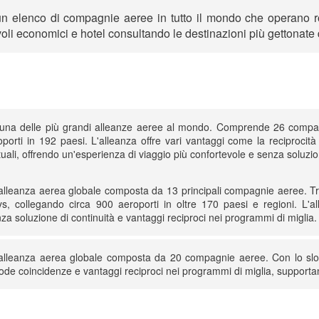
 elenco di compagnie aeree in tutto il mondo che operano rot
oli economici e hotel consultando le destinazioni più gettonat
è una delle più grandi alleanze aeree al mondo. Comprende 26 compa
oporti in 192 paesi. L'alleanza offre vari vantaggi come la reciprocità
ali, offrendo un'esperienza di viaggio più confortevole e senza soluzion
lleanza aerea globale composta da 13 principali compagnie aeree. Tr
ys, collegando circa 900 aeroporti in oltre 170 paesi e regioni. L'all
za soluzione di continuità e vantaggi reciproci nei programmi di miglia.
lleanza aerea globale composta da 20 compagnie aeree. Con lo sloga
de coincidenze e vantaggi reciproci nei programmi di miglia, supportand