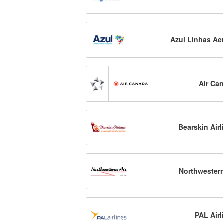
Azul Linhas Ae
Air Ca
Bearskin Airl
Northwestern
PAL Airl