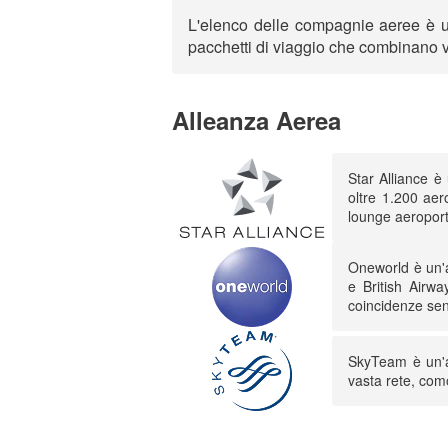
L'elenco delle compagnie aeree è un
pacchetti di viaggio che combinano v
Alleanza Aerea
Star Alliance 
oltre 1.200 aer
lounge aeroportu
Oneworld è un'a
e British Airwa
coincidenze sen
SkyTeam è un'a
vasta rete, como