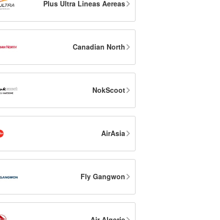
Plus Ultra Lineas Aereas
Canadian North
NokScoot
AirAsia
Fly Gangwon
Air Algerie