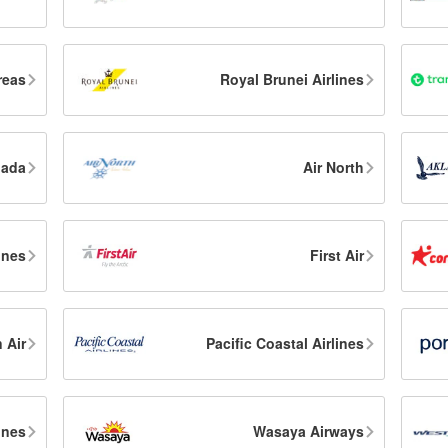
reas
Royal Brunei Airlines
nada
Air North
ines
First Air
 Air
Pacific Coastal Airlines
ines
Wasaya Airways