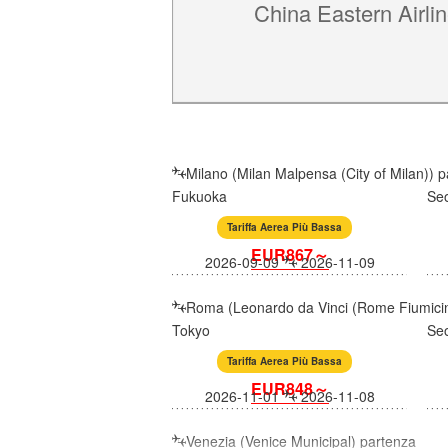
China Eastern Airli
Milano (Milan Malpensa (City of Milan)) 
Fukuoka
Se
Tariffa Aerea Più Bassa
EUR867～
2026-09-09
2026-11-09
Roma (Leonardo da Vinci (Rome Fiumicin
Tokyo
Se
Tariffa Aerea Più Bassa
EUR848～
2026-11-01
2026-11-08
Venezia (Venice Municipal) partenza