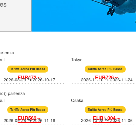
nes
partenza
oul
Tokyo
Tariffa Aerea Più Bassa
Tariffa Aerea Più Bassa
EUR472～
EUR726～
2026-08-29
2026-10-17
2026-11-10
2026-11-24
o)) partenza
oul
Osaka
Tariffa Aerea Più Bassa
Tariffa Aerea Più Bassa
EUR562～
EUR1,004～
2026-09-28
2026-11-16
2026-10-28
2026-11-06