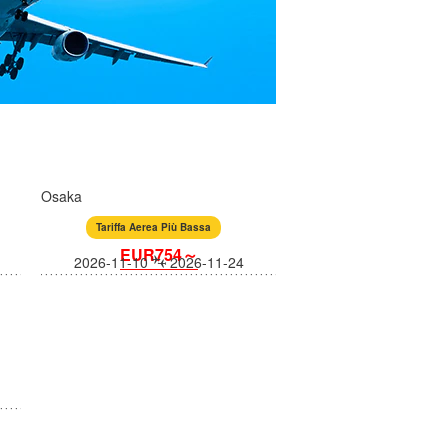
Osaka
Tariffa Aerea Più Bassa
EUR754～
2026-11-10
2026-11-24