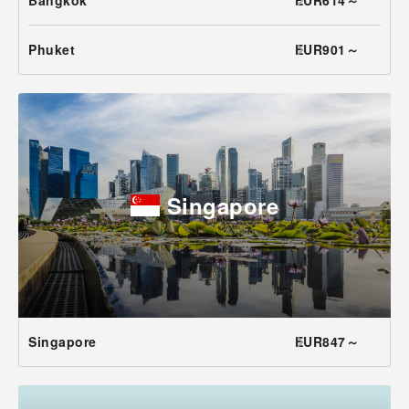
Bangkok
EUR614～
Phuket
EUR901～
Singapore
Singapore
EUR847～