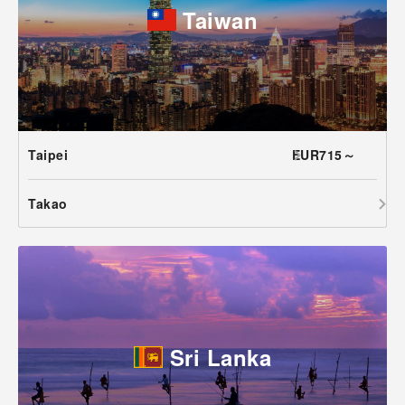
Taiwan
Taipei
EUR715～
Takao
Sri Lanka