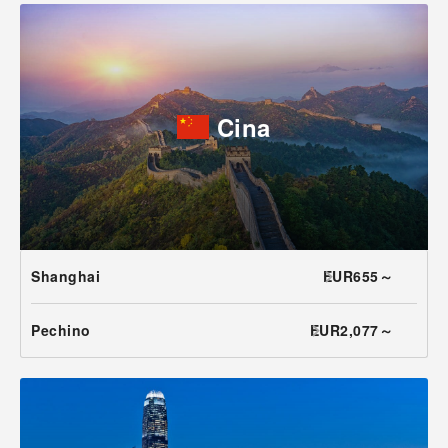
Cina
Shanghai
EUR655～
Pechino
EUR2,077～