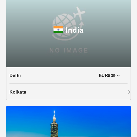
India
Delhi
EUR539～
Kolkata