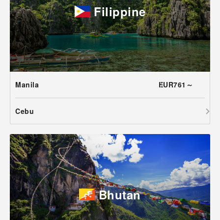
Filippine
Manila
EUR761～
Cebu
Bhutan