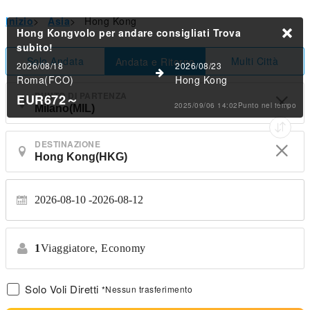
Inizio
>
Asia
>
Hong Kong
Hong Kongvolo per andare consigliati
Trova
subito!
Solo Andata
Multi Città
Andata e Ritorno
2026/08/18
2026/08/23
Roma(FCO)
Hong Kong
PUNTO DI PARTENZA
EUR672
～
2025/09/06 14:02Punto nel tempo
DESTINAZIONE
2026-08-10
2026-08-12
1
Viaggiatore,
Economy
Solo Voli Diretti
*Nessun trasferimento