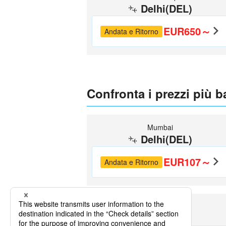
Delhi(DEL)
EUR650～
Andata e Ritorno
Confronta i prezzi più b
Mumbai
Delhi(DEL)
EUR107～
Andata e Ritorno
Bangalore
Delhi(DEL)