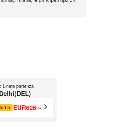
o Linate partenza
Delhi(DEL)
EUR626～
torno