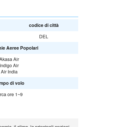
codice di città
DEL
e Aeree Popolari
Akasa Air
Indigo Air
Air India
mpo di volo
rca ore 1~9
mia, il clima, le principali opzioni