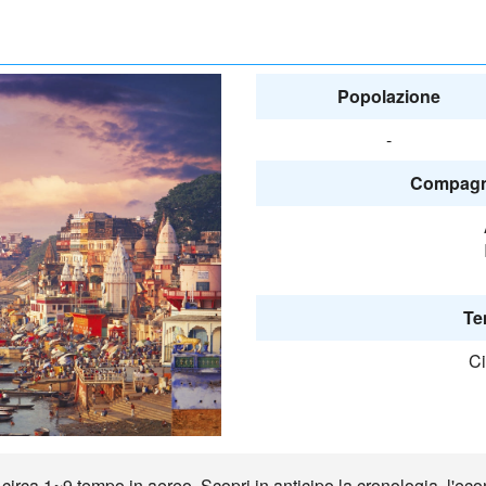
Popolazione
-
Compagni
Te
Ci
irca 1~9 tempo in aereo. Scopri in anticipo la cronologia, l'econo