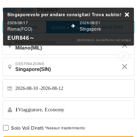
Inizio
>
Asia
>
Singapore
Singaporevolo per andare consigliati
Trova subito!
2026/08/17
2026/08/21
Solo Andata
Multi Città
Andata e Ritorno
Roma(FCO)
Singapore
EUR846
～
2025/09/01 04:04Punto nel tempo
PUNTO DI PARTENZA
DESTINAZIONE
2026-08-10
2026-08-12
1
Viaggiatore,
Economy
Solo Voli Diretti
*Nessun trasferimento