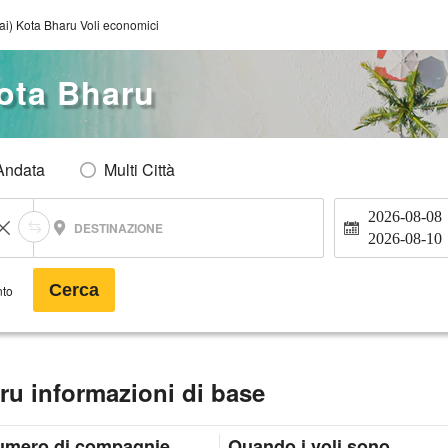
i) Kota Bharu Voli economici
ota Bharu
Andata
Multi Città
2026-08-08
DESTINAZIONE
2026-08-10
Cerca
nto
ru informazioni di base
umero di compagnie
Quando i voli sono