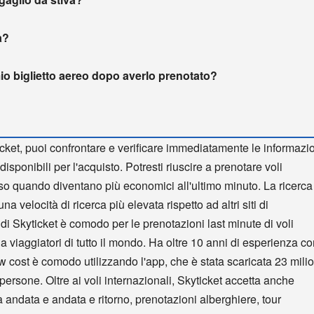
a?
io biglietto aereo dopo averlo prenotato?
cket, puoi confrontare e verificare immediatamente le informazi
disponibili per l'acquisto. Potresti riuscire a prenotare voli
so quando diventano più economici all'ultimo minuto. La ricerca
na velocità di ricerca più elevata rispetto ad altri siti di
ndi Skyticket è comodo per le prenotazioni last minute di voli
 da viaggiatori di tutto il mondo. Ha oltre 10 anni di esperienza c
low cost è comodo utilizzando l'app, che è stata scaricata 23 milio
 persone. Oltre ai voli internazionali, Skyticket accetta anche
a andata e andata e ritorno, prenotazioni alberghiere, tour