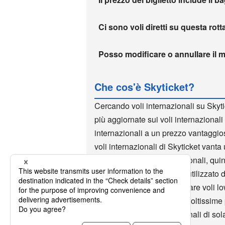
Ci sono voli diretti su questa rott
Posso modificare o annullare il m
Che cos'è Skyticket?
Cercando voli internazionali su Skyti
più aggiornate sui voli internazionali 
internazionali a un prezzo vantaggio
voli internazionali di Skyticket vanta u
prenotazione voli internazionali, qui
internazionali. Skyticket è utilizzato
sito di voli low cost. Prenotare voli 
di volte ed è utilizzata da moltissime
prenotazioni per voli nazionali di sol