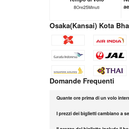
ae
8
25
Ore
Minuti
Osaka(Kansai) Kota Bh
Domande Frequenti
Quante ore prima di un volo inter
I prezzi dei biglietti cambiano a 
Il prezzo del biglietto include il b