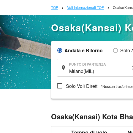
TOP
Voli Internazionali TOP
Osaka(Kansa
Osaka(Kansai) K
Andata e Ritorno
Solo 
PUNTO DI PARTENZA
Solo Voli Diretti
*Nessun trasferime
Osaka(Kansai) Kota Bha
Tempo di volo
N