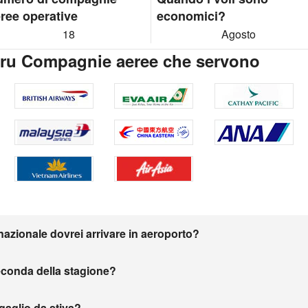
ree operative
economici?
18
Agosto
aru Compagnie aeree che servono
nazionale dovrei arrivare in aeroporto?
seconda della stagione?
agaglio da stiva?