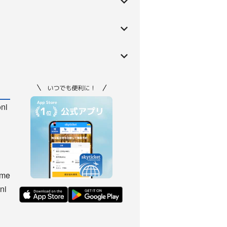
oni
ome
ni