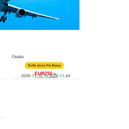
Osaka
Tariffa Aerea Più Bassa
EUR755～
2026-11-10
2026-11-24