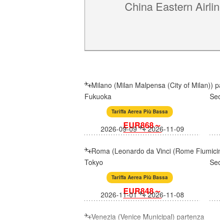
China Eastern Airli
Milano (Milan Malpensa (City of Milan)) 
Fukuoka
Se
Tariffa Aerea Più Bassa
EUR868～
2026-09-09
2026-11-09
Roma (Leonardo da Vinci (Rome Fiumicin
Tokyo
Se
Tariffa Aerea Più Bassa
EUR848～
2026-11-01
2026-11-08
Venezia (Venice Municipal) partenza