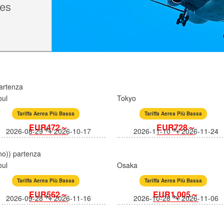
nes
partenza
oul
Tokyo
Tariffa Aerea Più Bassa
Tariffa Aerea Più Bassa
EUR472～
EUR728～
2026-08-29
2026-10-17
2026-11-10
2026-11-24
o)) partenza
oul
Osaka
Tariffa Aerea Più Bassa
Tariffa Aerea Più Bassa
EUR562～
EUR1,005～
2026-09-28
2026-11-16
2026-10-28
2026-11-06