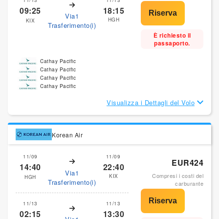
09:25
18:15
Via1
HGH
KIX
Trasferimento(i)
È richiesto il
passaporto.
Cathay Pacific
Cathay Pacific
Cathay Pacific
Cathay Pacific
Visualizza i Dettagli del Volo
Korean Air
11/09
11/09
EUR424
14:40
22:40
Via1
Compresi i costi del
KIX
HGH
Trasferimento(i)
carburante
11/13
11/13
02:15
13:30