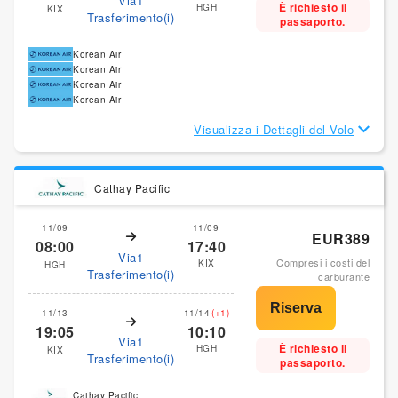
Via1
È richiesto il
HGH
KIX
Trasferimento(i)
passaporto.
Korean Air
Korean Air
Korean Air
Korean Air
Visualizza i Dettagli del Volo
Cathay Pacific
11/09
11/09
EUR389
08:00
17:40
Via1
Compresi i costi del
KIX
HGH
Trasferimento(i)
carburante
11/13
11/14
(+1)
19:05
10:10
Via1
È richiesto il
HGH
KIX
Trasferimento(i)
passaporto.
Cathay Pacific