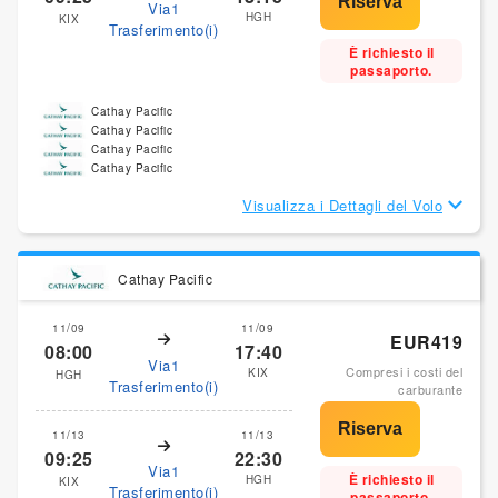
Via1
HGH
KIX
Trasferimento(i)
È richiesto il
passaporto.
Cathay Pacific
Cathay Pacific
Cathay Pacific
Cathay Pacific
Visualizza i Dettagli del Volo
Cathay Pacific
11/09
11/09
EUR419
08:00
17:40
Via1
Compresi i costi del
KIX
HGH
Trasferimento(i)
carburante
11/13
11/13
09:25
22:30
Via1
È richiesto il
HGH
KIX
Trasferimento(i)
passaporto.