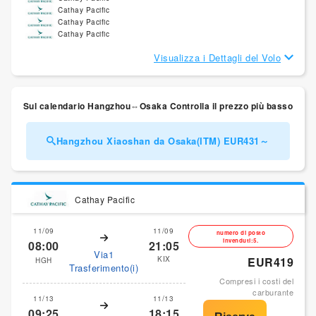
Cathay Pacific
Cathay Pacific
Cathay Pacific
Visualizza i Dettagli del Volo
Sul calendario Hangzhou⇔Osaka Controlla il prezzo più basso
Hangzhou Xiaoshan da Osaka(ITM) EUR431～
Cathay Pacific
11/09
11/09
numero di posto
invenduti:5.
08:00
21:05
Via1
KIX
EUR419
HGH
Trasferimento(i)
Compresi i costi del
carburante
11/13
11/13
09:25
18:15