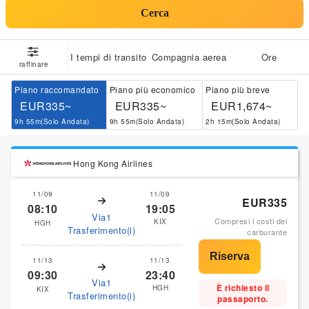
Cerca
I tempi di transito
Compagnia aerea
Ore
raffinare
Piano raccomandato
Piano più economico
Piano più breve
EUR335~
EUR335~
EUR1,674~
9h 55m(Solo Andata)
9h 55m(Solo Andata)
2h 15m(Solo Andata)
Hong Kong Airlines
11/09
11/09
EUR335
08:10
19:05
Via1
Compresi i costi del
KIX
HGH
Trasferimento(i)
carburante
11/13
11/13
09:30
23:40
Via1
È richiesto il
HGH
KIX
Trasferimento(i)
passaporto.