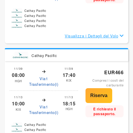
Cathay Pacific
Cathay Pacific
Cathay Pacific
Cathay Pacific
Visualizza i Dettagli del Volo
Cathay Pacific
11/09
11/09
EUR466
08:00
17:40
Via1
Compresi i costi del
KIX
HGH
Trasferimento(i)
carburante
11/13
11/13
10:00
18:15
Via1
È richiesto il
HGH
KIX
Trasferimento(i)
passaporto.
Cathay Pacific
Cathay Pacific