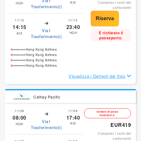
Via1
Compresi i costi del
KIX
HGH
Trasferimento(i)
carburante
11/13
11/13
14:15
23:40
Via1
È richiesto il
HGH
KIX
Trasferimento(i)
passaporto.
Hong Kong Airlines
Hong Kong Airlines
Hong Kong Airlines
Hong Kong Airlines
Visualizza i Dettagli del Volo
Cathay Pacific
11/09
11/09
numero di posto
invenduti:5.
08:00
17:40
Via1
KIX
EUR419
HGH
Trasferimento(i)
Compresi i costi del
carburante
11/13
11/13