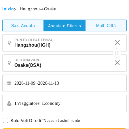
Inizio
>
Hangzhou→Osaka
Solo Andata
Multi Città
Andata e Ritorno
PUNTO DI PARTENZA
DESTINAZIONE
2026-11-09
2026-11-13
1
Viaggiatore,
Economy
Solo Voli Diretti
*Nessun trasferimento