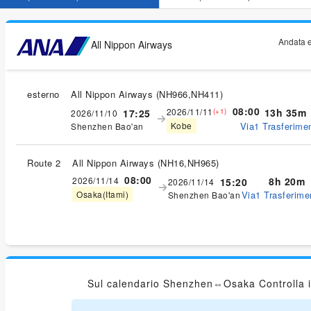
Andata e
All Nippon Airways
esterno
All Nippon Airways
(
NH966,NH411
)
08:00
2026/11/11
13h 35m
17:25
(+1)
2026/11/10
Via1 Trasferimen
Kobe
Shenzhen Bao'an
Route 2
All Nippon Airways
(
NH16,NH965
)
08:00
2026/11/14
8h 20m
15:20
2026/11/14
Via1 Trasferimen
Osaka(Itami)
Shenzhen Bao'an
Sul calendario Shenzhen⇔Osaka Controlla i