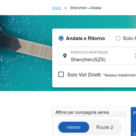
Inizio
Shenzhen→Osaka
Andata e Ritorno
Solo 
PUNTO DI PARTENZA
Solo Voli Diretti
*Nessun trasferime
Affina per compagnia aerea
P
Route 2
esterno
1