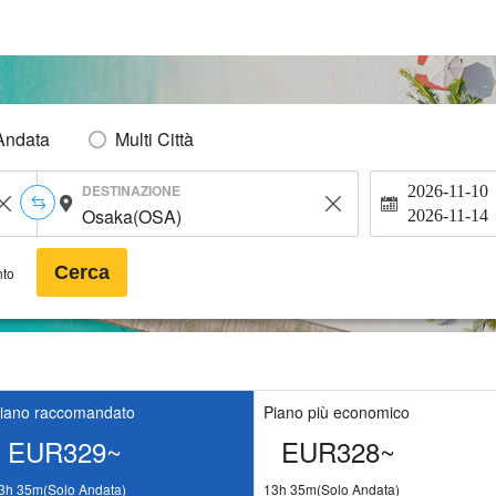
Andata
Multi Città
DESTINAZIONE
2026-11-10
2026-11-14
Cerca
nto
iano raccomandato
Piano più economico
EUR329~
EUR328~
3h 35m(Solo Andata)
13h 35m(Solo Andata)