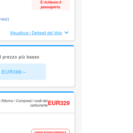
È richiesto il
passaporto.
to(i)
Visualizza i Dettagli del Volo
l prezzo più basso
X) EUR386～
 Ritorno / Compresi i costi del
EUR329
carburante
numero di posto invenduti:6.