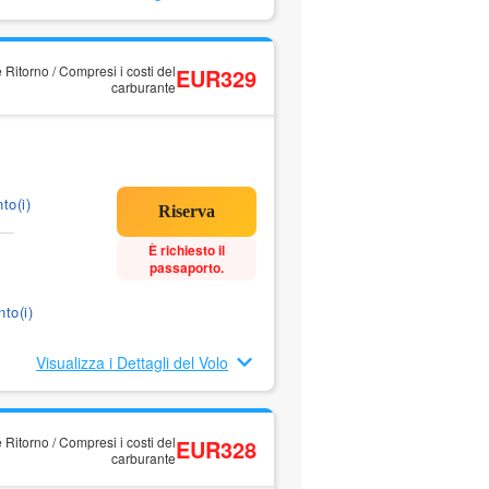
 Ritorno / Compresi i costi del
EUR329
carburante
to(i)
È richiesto il
passaporto.
to(i)
Visualizza i Dettagli del Volo
 Ritorno / Compresi i costi del
EUR328
carburante