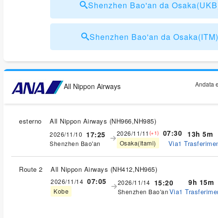
Shenzhen Bao'an da Osaka(UK
Shenzhen Bao'an da Osaka(IT
Andata e
All Nippon Airways
esterno
All Nippon Airways
(
NH966,NH985
)
07:30
2026/11/11
13h 5m
17:25
(+1)
2026/11/10
Via1 Trasferimen
Osaka(Itami)
Shenzhen Bao'an
Route 2
All Nippon Airways
(
NH412,NH965
)
07:05
2026/11/14
9h 15m
15:20
2026/11/14
Via1 Trasferimen
Kobe
Shenzhen Bao'an