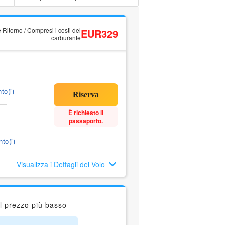
 Ritorno / Compresi i costi del
EUR329
carburante
to(i)
È richiesto il
passaporto.
to(i)
Visualizza i Dettagli del Volo
l prezzo più basso