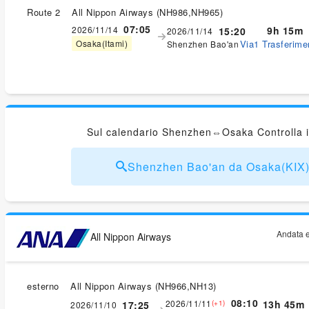
Route 2
All Nippon Airways
(
NH986,NH965
)
07:05
2026/11/14
9h 15m
15:20
2026/11/14
Via1 Trasferimen
Osaka(Itami)
Shenzhen Bao'an
Sul calendario Shenzhen⇔Osaka Controlla i
Shenzhen Bao'an da Osaka(KI
Andata e
All Nippon Airways
esterno
All Nippon Airways
(
NH966,NH13
)
08:10
2026/11/11
13h 45m
17:25
(+1)
2026/11/10