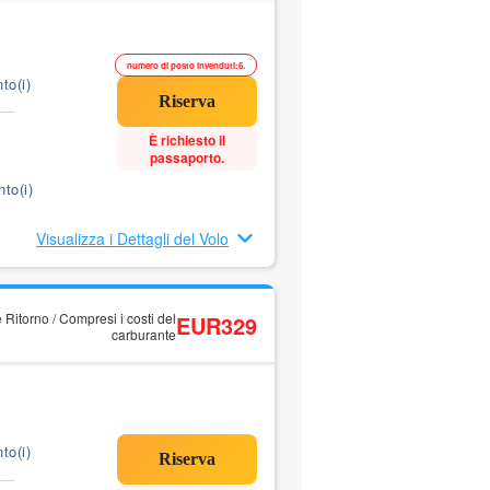
numero di posto invenduti:6.
to(i)
È richiesto il
passaporto.
to(i)
Visualizza i Dettagli del Volo
 Ritorno / Compresi i costi del
EUR329
carburante
to(i)