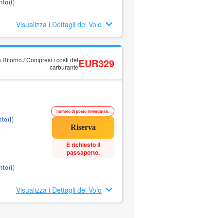
to(i)
Visualizza i Dettagli del Volo
 Ritorno / Compresi i costi del
EUR329
carburante
numero di posto invenduti:6.
to(i)
È richiesto il
passaporto.
to(i)
Visualizza i Dettagli del Volo