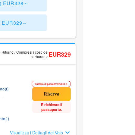
B) EUR328～
M) EUR329～
 Ritorno / Compresi i costi del
EUR329
carburante
numero di posto invenduti:6.
to(i)
È richiesto il
passaporto.
to(i)
Visualizza i Dettagli del Volo