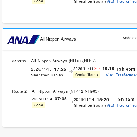
Via1 Trasferimen
Kobe
Shenzhen Bao'an
Andata e
All Nippon Airways
esterno
All Nippon Airways
(
NH966,NH17
)
10:10
2026/11/11
15h 45m
17:25
(+1)
2026/11/10
Via1 Trasferimen
Osaka(Itami)
Shenzhen Bao'an
Route 2
All Nippon Airways
(
NH412,NH965
)
07:05
2026/11/14
9h 15m
15:20
2026/11/14
Via1 Trasferimen
Kobe
Shenzhen Bao'an