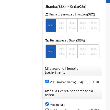
Shenzhen(SZX)
Osaka(OSA)
Punto di partenza：
Shenzhen(SZX)
0:00
6:00
12:00
18:00
tutto
-
-
-
-
5:59
11:59
17:59
23:59
Destinazione：
Osaka(OSA)
0:00
6:00
12:00
18:00
tutto
-
-
-
-
5:59
11:59
17:59
23:59
Mi piacciono i tempi di
trasferimento
Via1 Trasferimento(i)(84)
EUR328
affina la ricerca per compagnia
aerea
Mostra tutto