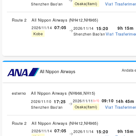
Via1 Trasferimen
Osaka(Itami)
Shenzhen Bao'an
Route 2
All Nippon Airways
(
NH412,NH965
)
07:05
2026/11/14
9h 15m
15:20
2026/11/14
Via1 Trasferimen
Kobe
Shenzhen Bao'an
Andata e
All Nippon Airways
esterno
All Nippon Airways
(
NH966,NH15
)
09:10
2026/11/11
14h 45m
17:25
(+1)
2026/11/10
Via1 Trasferimen
Osaka(Itami)
Shenzhen Bao'an
Route 2
All Nippon Airways
(
NH412,NH965
)
07:05
2026/11/14
9h 15m
15:20
2026/11/14