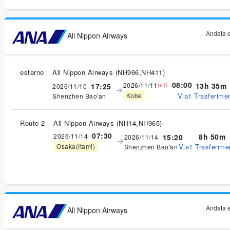
Andata e
All Nippon Airways
esterno
All Nippon Airways
(
NH966,NH411
)
08:00
2026/11/11
13h 35m
17:25
(+1)
2026/11/10
Via1 Trasferimen
Kobe
Shenzhen Bao'an
Route 2
All Nippon Airways
(
NH14,NH965
)
07:30
2026/11/14
8h 50m
15:20
2026/11/14
Via1 Trasferimen
Osaka(Itami)
Shenzhen Bao'an
Andata e
All Nippon Airways