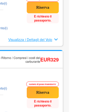
to(i)
È richiesto il
passaporto.
to(i)
Visualizza i Dettagli del Volo
 Ritorno / Compresi i costi del
EUR329
carburante
numero di posto invenduti:6.
to(i)
È richiesto il
passaporto.