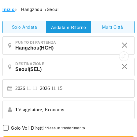
Inizio
>
Hangzhou→Seoul
Solo Andata
Multi Città
Andata e Ritorno
PUNTO DI PARTENZA
DESTINAZIONE
2026-11-11
2026-11-15
1
Viaggiatore,
Economy
Solo Voli Diretti
*Nessun trasferimento