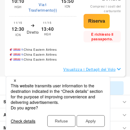
10:10
15:50
Via1
Compresi i costi del
ICN
HGH
Trasferimento(i)
carburante
11/15
11/15
12:30
13:40
Diretto
È richiesto il
HGH
ICN
passaporto.
China Eastern Airlines
China Eastern Airlines
China Eastern Airlines
Visualizza i Dettagli del Volo
Mostra i restanti risultati di ricerca
Seoul
Asia
Medio Oriente