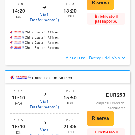
11/15
11/15
14:20
18:20
Via1
È richiesto il
HGH
ICN
Trasferimento(i)
passaporto.
China Eastern Airlines
China Eastern Airlines
China Eastern Airlines
China Eastern Airlines
Visualizza i Dettagli del Volo
China Eastern Airlines
11/11
11/11
EUR253
10:10
15:50
Via1
Compresi i costi del
ICN
HGH
Trasferimento(i)
carburante
11/15
11/15
16:40
21:05
Via1
È richiesto il
HGH
ICN