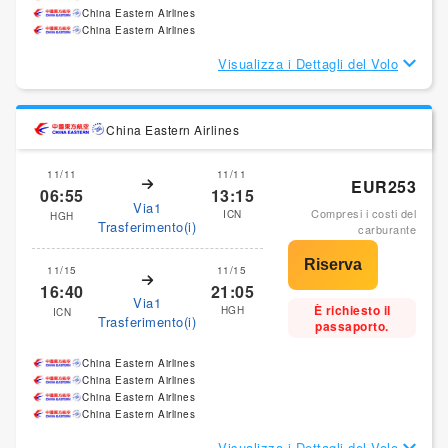
China Eastern Airlines
China Eastern Airlines
Visualizza i Dettagli del Volo
China Eastern Airlines
11/11
11/11
EUR253
06:55
13:15
Via1
Compresi i costi del
ICN
HGH
Trasferimento(i)
carburante
11/15
11/15
16:40
21:05
Via1
È richiesto il
HGH
ICN
Trasferimento(i)
passaporto.
China Eastern Airlines
China Eastern Airlines
China Eastern Airlines
China Eastern Airlines
Visualizza i Dettagli del Volo