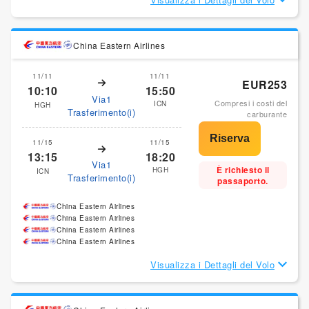
China Eastern Airlines
11/11
11/11
EUR253
10:10
15:50
Via1
Compresi i costi del
ICN
HGH
Trasferimento(i)
carburante
11/15
11/15
13:15
18:20
Via1
È richiesto il
HGH
ICN
Trasferimento(i)
passaporto.
China Eastern Airlines
China Eastern Airlines
China Eastern Airlines
China Eastern Airlines
Visualizza i Dettagli del Volo