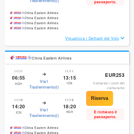
Trasferimento(i)
passaporto.
China Eastern Airlines
China Eastern Airlines
China Eastern Airlines
China Eastern Airlines
Visualizza i Dettagli del Volo
China Eastern Airlines
11/11
11/11
EUR253
06:55
13:15
Via1
Compresi i costi del
ICN
HGH
Trasferimento(i)
carburante
11/15
11/15
14:20
18:20
Via1
È richiesto il
HGH
ICN
Trasferimento(i)
passaporto.
China Eastern Airlines
China Eastern Airlines