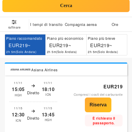
Cerca
I tempi di transito
Compagnia aerea
Ore
raffinare
Piano raccomandato
Piano più economico
Piano più breve
EUR219~
EUR219~
EUR219~
2h 5m(Solo Andata)
2h 5m(Solo Andata)
2h 5m(Solo Andata)
Asiana Airlines
11/11
11/11
EUR219
15:05
18:10
Diretto
Compresi i costi del carburante
ICN
HGH
11/15
11/15
12:30
13:45
Diretto
È richiesto il
HGH
ICN
passaporto.