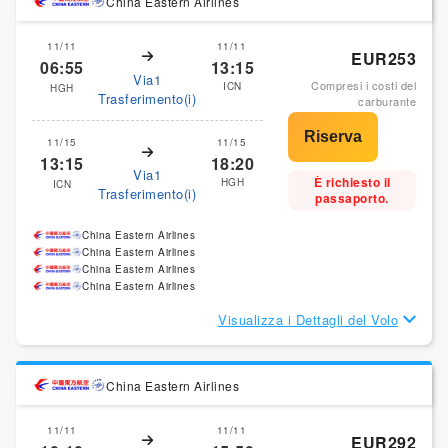
China Eastern Airlines
11/11
11/11
EUR253
06:55
13:15
Via1
Compresi i costi del
ICN
HGH
Trasferimento(i)
carburante
11/15
11/15
13:15
18:20
Via1
È richiesto il
HGH
ICN
Trasferimento(i)
passaporto.
China Eastern Airlines
China Eastern Airlines
China Eastern Airlines
China Eastern Airlines
Visualizza i Dettagli del Volo
China Eastern Airlines
11/11
11/11
EUR292