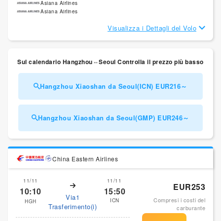
Asiana Airlines
Asiana Airlines
Visualizza i Dettagli del Volo
Sul calendario Hangzhou⇔Seoul Controlla il prezzo più basso
Hangzhou Xiaoshan da Seoul(ICN) EUR216～
Hangzhou Xiaoshan da Seoul(GMP) EUR246～
China Eastern Airlines
11/11
11/11
EUR253
10:10
15:50
Via1
Compresi i costi del
ICN
HGH
Trasferimento(i)
carburante