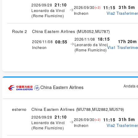
21:10
2026/09/28
31h 5m
11:15
2026/09/30
(+2)
Leonardo da Vinci
Via2 Trasferimen
Incheon
(Rome Fiumicino)
Route 2
China Eastern Airlines
(
MU5052,MU787
)
18:15
2026/11/08
17h 20m
08:55
2026/11/08
Leonardo da Vinci
Via1 Trasferimen
Incheon
(Rome Fiumicino)
Andata e
China Eastern Airlines
esterno
China Eastern Airlines
(
MU788,MU2882,MU579
)
21:10
2026/09/28
31h 5m
11:15
2026/09/30
(+2)
Leonardo da Vinci
Via2 Trasferimen
Incheon
(Rome Fiumicino)