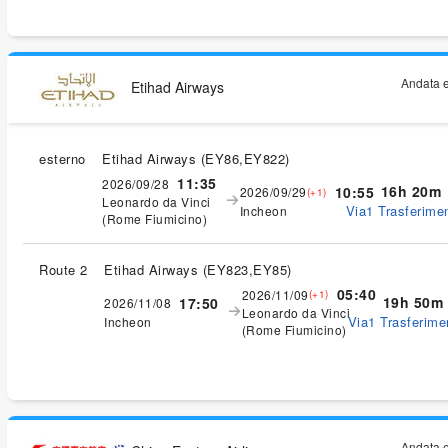
Andata e
Etihad Airways
esterno
Etihad Airways
(
EY86,EY822
)
11:35
2026/09/28
16h 20m
10:55
2026/09/29
(+1)
Leonardo da Vinci
Via1 Trasferimen
Incheon
(Rome Fiumicino)
Route 2
Etihad Airways
(
EY823,EY85
)
05:40
2026/11/09
(+1)
19h 50m
17:50
2026/11/08
Leonardo da Vinci
Via1 Trasferimen
Incheon
(Rome Fiumicino)
Andata e