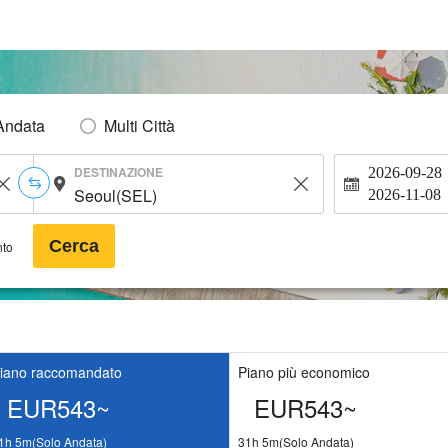
Andata
Multi Città
DESTINAZIONE
2026-09-28
2026-11-08
Cerca
nto
iano raccomandato
Piano più economico
EUR543~
EUR543~
1h 5m(Solo Andata)
31h 5m(Solo Andata)