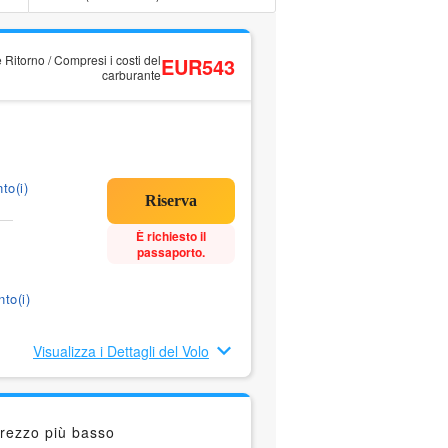
 Ritorno / Compresi i costi del
EUR543
carburante
to(i)
È richiesto il
passaporto.
to(i)
Visualizza i Dettagli del Volo
prezzo più basso