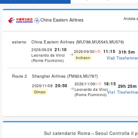
Andata e
China Eastern Airlines
esterno
China Eastern Airlines
(
MU788,MU5545,MU579
)
21:10
2026/09/28
11:15
2026/09/30
31h 5m
(+2)
Leonardo da Vinci
Via2 Trasferimen
Incheon
(Rome Fiumicino)
Route 2
Shanghai Airlines
(
FM824,MU787
)
18:15
2026/11/09
(+1)
20:50
2026/11/08
29h 25m
Leonardo da Vinci
Via1 Trasferimen
Gimpo
(Rome Fiumicino)
Sul calendario Roma⇔Seoul Controlla il 