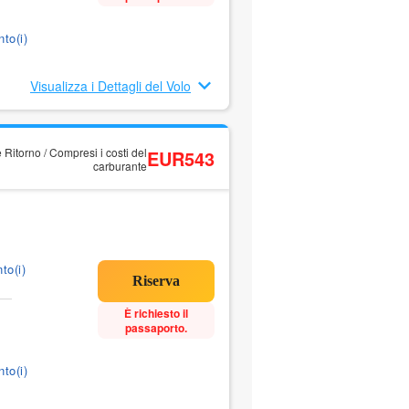
to(i)
Visualizza i Dettagli del Volo
 Ritorno / Compresi i costi del
EUR543
carburante
to(i)
È richiesto il
passaporto.
to(i)