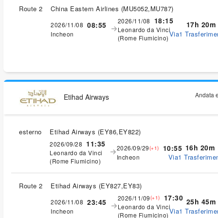
Route 2
China Eastern Airlines
(
MU5052,MU787
)
18:15
2026/11/08
17h 20m
08:55
2026/11/08
Leonardo da Vinci
Via1 Trasferimen
Incheon
(Rome Fiumicino)
Andata e
Etihad Airways
esterno
Etihad Airways
(
EY86,EY822
)
11:35
2026/09/28
16h 20m
10:55
2026/09/29
(+1)
Leonardo da Vinci
Via1 Trasferimen
Incheon
(Rome Fiumicino)
Route 2
Etihad Airways
(
EY827,EY83
)
17:30
2026/11/09
(+1)
25h 45m
23:45
2026/11/08
Leonardo da Vinci
Via1 Trasferimen
Incheon
(Rome Fiumicino)