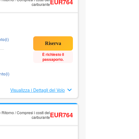
EUR764
carburante
to(i)
È richiesto il
passaporto.
to(i)
Visualizza i Dettagli del Volo
 Ritorno / Compresi i costi del
EUR764
carburante