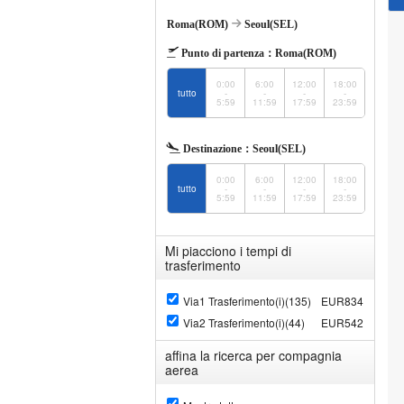
Roma(ROM)
Seoul(SEL)
Punto di partenza：
Roma(ROM)
0:00
6:00
12:00
18:00
tutto
-
-
-
-
5:59
11:59
17:59
23:59
Destinazione：
Seoul(SEL)
0:00
6:00
12:00
18:00
tutto
-
-
-
-
5:59
11:59
17:59
23:59
Mi piacciono i tempi di
trasferimento
Via1 Trasferimento(i)(135)
EUR834
Via2 Trasferimento(i)(44)
EUR542
affina la ricerca per compagnia
aerea