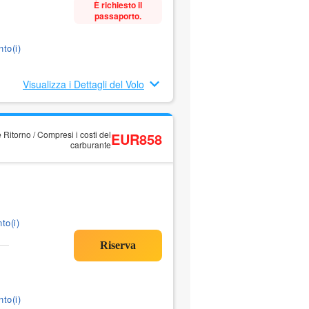
È richiesto il
passaporto.
to(i)
Visualizza i Dettagli del Volo
 Ritorno / Compresi i costi del
EUR858
carburante
to(i)
to(i)