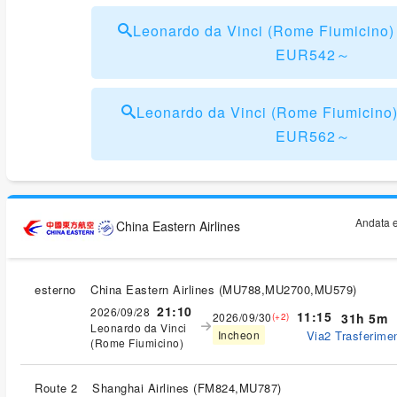
Leonardo da Vinci (Rome Fiumicino
EUR542～
Leonardo da Vinci (Rome Fiumicino)
EUR562～
Andata e
China Eastern Airlines
esterno
China Eastern Airlines
(
MU788,MU2700,MU579
)
21:10
2026/09/28
11:15
2026/09/30
31h 5m
(+2)
Leonardo da Vinci
Via2 Trasferimen
Incheon
(Rome Fiumicino)
Route 2
Shanghai Airlines
(
FM824,MU787
)