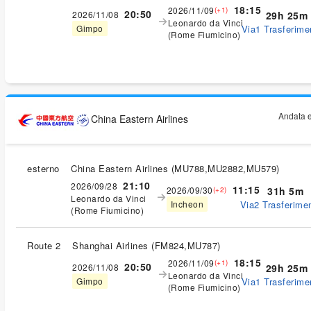
18:15
2026/11/09
(+1)
20:50
2026/11/08
29h 25m
Leonardo da Vinci
Via1 Trasferimen
Gimpo
(Rome Fiumicino)
Andata e
China Eastern Airlines
esterno
China Eastern Airlines
(
MU788,MU2882,MU579
)
21:10
2026/09/28
11:15
2026/09/30
31h 5m
(+2)
Leonardo da Vinci
Via2 Trasferimen
Incheon
(Rome Fiumicino)
Route 2
Shanghai Airlines
(
FM824,MU787
)
18:15
2026/11/09
(+1)
20:50
2026/11/08
29h 25m
Leonardo da Vinci
Via1 Trasferimen
Gimpo
(Rome Fiumicino)