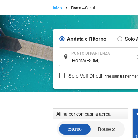
Inizio
Roma→Seoul
Andata e Ritorno
Solo 
PUNTO DI PARTENZA
Solo Voli Diretti
*Nessun trasferime
Affina per compagnia aerea
P
Route 2
esterno
3