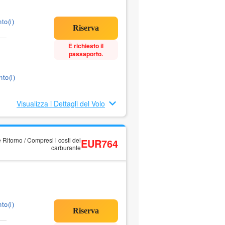
to(i)
È richiesto il
passaporto.
to(i)
Visualizza i Dettagli del Volo
 Ritorno / Compresi i costi del
EUR764
carburante
to(i)