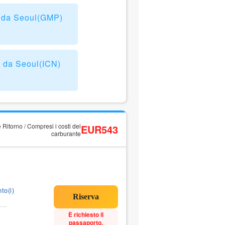
) da Seoul(GMP)
 da Seoul(ICN)
 Ritorno / Compresi i costi del
EUR543
carburante
to(i)
È richiesto il
passaporto.