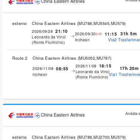
China Eastern Airlines
esterno
China Eastern Airlines
(
MU788,MU5545,MU579
)
21:10
2026/09/28
31h 5m
11:15
2026/09/30
(+2)
Leonardo da Vinci
Via2 Trasferimen
Incheon
(Rome Fiumicino)
Route 2
China Eastern Airlines
(
MU5052,MU787
)
18:15
2026/11/08
17h 20m
08:55
2026/11/08
Leonardo da Vinci
Via1 Trasferimen
Incheon
(Rome Fiumicino)
Andata e
China Eastern Airlines
esterno
China Eastern Airlines
(
MU788,MU2700,MU579
)