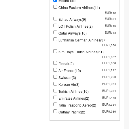
Mostra tutto
China Eastern Airlines(11)
EUR542
Etihad Airways(9)
EUR834
LOT Polish Airlines(2)
EUR845
Qatar Airways(10)
EUR913
Lufthansa German Airlines(37)
EUR1,050
Klm Royal Dutch Airlines(61)
EUR1,067
Finnair(2)
EUR1,068
Air France(19)
EUR1,117
Swissair(3)
EUR1,220
Korean Air(3)
EUR1,264
Turkish Airlines(16)
EUR1,284
Emirates Airlines(2)
EUR1,478
Italia Trasporto Aereo(2)
EUR3,334
Cathay Pacific(2)
EUR5,980