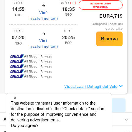
08/14
08/15
(+1)
numero di posto
invenduti:4.
14:55
18:35
Via2
NGO
EUR4,719
FCO
Trasferimento(i)
Compresi i costi del
carburante
08/18
08/18
07:20
20:25
Via1
FCO
NGO
Trasferimento(i)
All Nippon Airways
All Nippon Airways
All Nippon Airways
All Nippon Airways
All Nippon Airways
Visualizza i Dettagli del Volo
Mostra i restanti risultati di ricerca
Africa