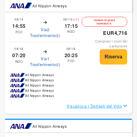
All Nippon Airways
08/14
08/15
(+1)
numero di posto
invenduti:4.
14:55
17:15
Via2
NGO
EUR4,716
FCO
Trasferimento(i)
Compresi i costi del
carburante
08/18
08/18
07:20
20:25
Via1
FCO
NGO
Trasferimento(i)
All Nippon Airways
All Nippon Airways
All Nippon Airways
All Nippon Airways
All Nippon Airways
Visualizza i Dettagli del Volo
All Nippon Airways