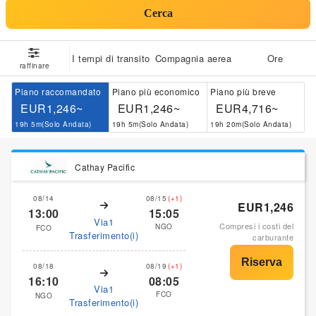
Cerca
I tempi di transito
Compagnia aerea
Ore
raffinare
Piano raccomandato
Piano più economico
Piano più breve
EUR1,246~
EUR1,246~
EUR4,716~
19h 5m(Solo Andata)
19h 5m(Solo Andata)
19h 20m(Solo Andata)
Cathay Pacific
08/14
08/15
(+1)
EUR1,246
13:00
15:05
Via1
Compresi i costi del
NGO
FCO
Trasferimento(i)
carburante
08/18
08/19
(+1)
16:10
08:05
Via1
FCO
NGO
Trasferimento(i)