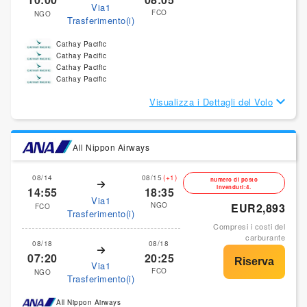
Via1
FCO
NGO
Trasferimento(i)
Cathay Pacific
Cathay Pacific
Cathay Pacific
Cathay Pacific
Visualizza i Dettagli del Volo
All Nippon Airways
08/14
08/15
(+1)
numero di posto
invenduti:4.
14:55
18:35
Via1
NGO
EUR2,893
FCO
Trasferimento(i)
Compresi i costi del
carburante
08/18
08/18
07:20
20:25
Via1
FCO
NGO
Trasferimento(i)
All Nippon Airways