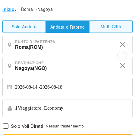
Inizio
>
Roma→Nagoya
Solo Andata
Multi Città
Andata e Ritorno
PUNTO DI PARTENZA
DESTINAZIONE
2026-08-14
2026-08-18
1
Viaggiatore,
Economy
Solo Voli Diretti
*Nessun trasferimento