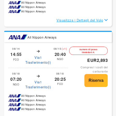
All Nippon Airways
All Nippon Airways
All Nippon Airways
Visualizza i Dettagli del Volo
All Nippon Airways
08/14
08/15
(+1)
numero di posto
invenduti:4.
14:55
20:40
Via1
NGO
EUR2,893
FCO
Trasferimento(i)
Compresi i costi del
carburante
08/18
08/18
07:20
20:25
Via1
FCO
NGO
Trasferimento(i)
All Nippon Airways
All Nippon Airways
All Nippon Airways
All Nippon Airways