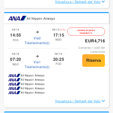
Visualizza i Dettagli del Volo
All Nippon Airways
08/14
08/15
(+1)
numero di posto
invenduti:4.
14:55
17:15
Via2
NGO
EUR4,716
FCO
Trasferimento(i)
Compresi i costi del
carburante
08/18
08/18
07:20
20:25
Via1
FCO
NGO
Trasferimento(i)
All Nippon Airways
All Nippon Airways
All Nippon Airways
All Nippon Airways
All Nippon Airways
Visualizza i Dettagli del Volo