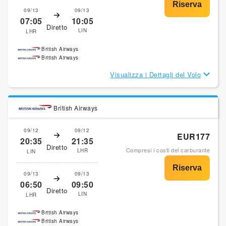
09/13
09/13
07:05
10:05
Diretto
LIN
LHR
British Airways
British Airways
Visualizza i Dettagli del Volo
British Airways
09/12
09/12
EUR177
20:35
21:35
Diretto
Compresi i costi del carburante
LHR
LIN
09/13
09/13
06:50
09:50
Diretto
LIN
LHR
British Airways
British Airways