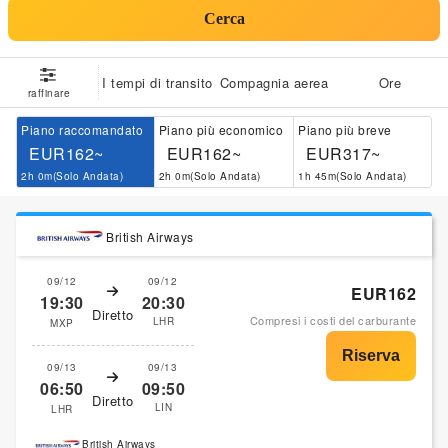
Cerca
I tempi di transito
Compagnia aerea
Ore
raffinare
Piano raccomandato
Piano più economico
Piano più breve
EUR162~
EUR162~
EUR317~
2h 0m(Solo Andata)
2h 0m(Solo Andata)
1h 45m(Solo Andata)
British Airways
09/12
09/12
EUR162
19:30
20:30
Diretto
Compresi i costi del carburante
LHR
MXP
09/13
09/13
06:50
09:50
Diretto
LIN
LHR
British Airways