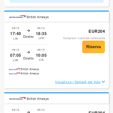
British Airways
09/12
09/12
EUR204
17:40
18:35
Diretto
Compresi i costi del carburante
LHR
LIN
09/13
09/13
07:05
10:05
Diretto
LIN
LHR
British Airways
British Airways
Visualizza i Dettagli del Volo
British Airways
09/12
09/12
EUR204