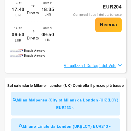
09/12
09/12
EUR204
17:40
18:35
Diretto
Compresi i costi del carburante
LHR
LIN
09/13
09/13
06:50
09:50
Diretto
LIN
LHR
British Airways
British Airways
Visualizza i Dettagli del Volo
Sul calendario Milano⇔London (UK) Controlla il prezzo più basso
Milan Malpensa (City of Milan) da London (UK)(LCY)
EUR233～
Milano Linate da London (UK)(LCY) EUR243～