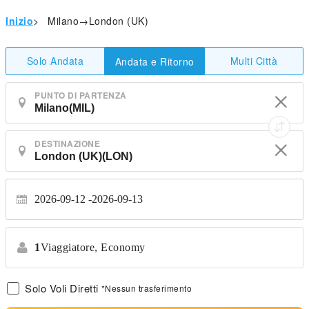
Inizio
>
Milano→London (UK)
Solo Andata
Multi Città
Andata e Ritorno
PUNTO DI PARTENZA
DESTINAZIONE
2026-09-12
2026-09-13
1
Viaggiatore,
Economy
Solo Voli Diretti
*Nessun trasferimento