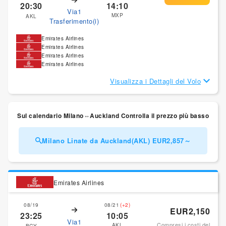
20:30
14:10
Via1
MXP
AKL
Trasferimento(i)
Emirates Airlines
Emirates Airlines
Emirates Airlines
Emirates Airlines
Visualizza i Dettagli del Volo
Sul calendario Milano⇔Auckland Controlla il prezzo più basso
Milano Linate da Auckland(AKL) EUR2,857～
Emirates Airlines
08/19
08/21
(+2)
EUR2,150
23:25
10:05
Via1
Compresi i costi del
AKL