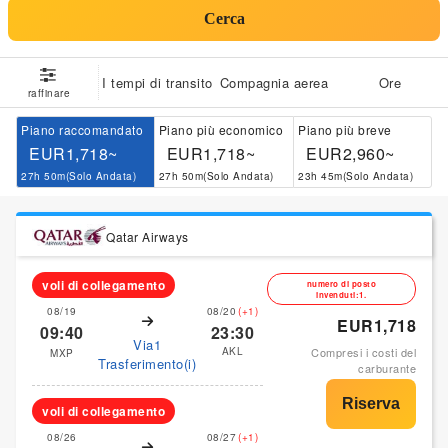
Cerca
I tempi di transito
Compagnia aerea
Ore
raffinare
Piano raccomandato
Piano più economico
Piano più breve
EUR1,718~
EUR1,718~
EUR2,960~
27h 50m(Solo Andata)
27h 50m(Solo Andata)
23h 45m(Solo Andata)
Qatar Airways
voli di collegamento
numero di posto
invenduti:1.
08/19
08/20
(+1)
EUR1,718
09:40
23:30
Via1
AKL
Compresi i costi del
MXP
Trasferimento(i)
carburante
voli di collegamento
08/26
08/27
(+1)