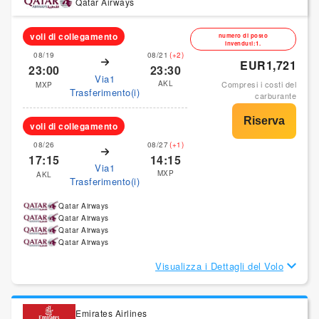
Qatar Airways
voli di collegamento
numero di posto
invenduti:1.
08/19
08/21
(+2)
EUR1,721
23:00
23:30
Via1
AKL
Compresi i costi del
MXP
Trasferimento(i)
carburante
voli di collegamento
08/26
08/27
(+1)
17:15
14:15
Via1
MXP
AKL
Trasferimento(i)
Qatar Airways
Qatar Airways
Qatar Airways
Qatar Airways
Visualizza i Dettagli del Volo
Emirates Airlines