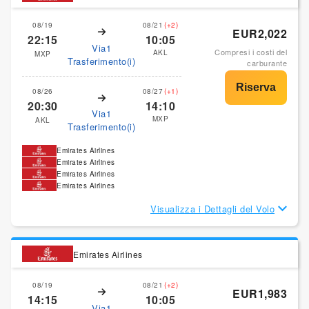
08/19
08/21
(+2)
EUR2,022
22:15
10:05
Via1
Compresi i costi del
AKL
MXP
Trasferimento(i)
carburante
08/26
08/27
(+1)
20:30
14:10
Via1
MXP
AKL
Trasferimento(i)
Emirates Airlines
Emirates Airlines
Emirates Airlines
Emirates Airlines
Visualizza i Dettagli del Volo
Emirates Airlines
08/19
08/21
(+2)
EUR1,983
14:15
10:05
Via1