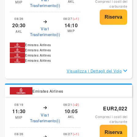
Compresi i costi del
AKL
MXP
Trasferimento(i)
carburante
08/26
08/27
(+1)
20:30
14:10
Via1
MXP
AKL
Trasferimento(i)
Emirates Airlines
Emirates Airlines
Emirates Airlines
Emirates Airlines
Visualizza i Dettagli del Volo
Emirates Airlines
08/19
08/21
(+2)
EUR2,022
11:30
10:05
Via1
Compresi i costi del
AKL
MXP
Trasferimento(i)
carburante
08/26
08/27
(+1)