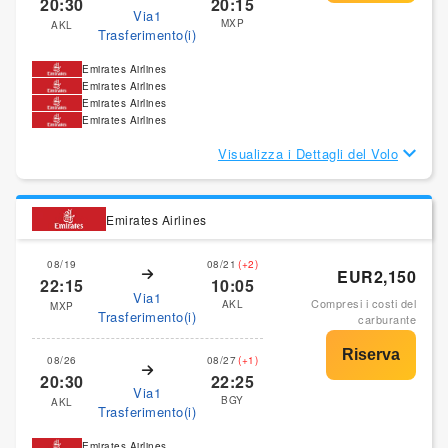
20:30
20:15
Via1
MXP
AKL
Trasferimento(i)
Emirates Airlines
Emirates Airlines
Emirates Airlines
Emirates Airlines
Visualizza i Dettagli del Volo
Emirates Airlines
08/19
08/21
(+2)
EUR2,150
22:15
10:05
Via1
Compresi i costi del
AKL
MXP
Trasferimento(i)
carburante
08/26
08/27
(+1)
20:30
22:25
Via1
BGY
AKL
Trasferimento(i)
Emirates Airlines