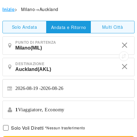
Inizio
>
Milano→Auckland
Solo Andata
Multi Città
Andata e Ritorno
PUNTO DI PARTENZA
DESTINAZIONE
2026-08-19
2026-08-26
1
Viaggiatore,
Economy
Solo Voli Diretti
*Nessun trasferimento