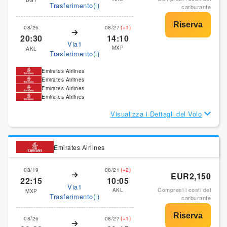
BGY
Trasferimento(i)
carburante
08/26
08/27
(+1)
20:30
14:10
Via1
MXP
AKL
Trasferimento(i)
Emirates Airlines
Emirates Airlines
Emirates Airlines
Emirates Airlines
Visualizza i Dettagli del Volo
Emirates Airlines
08/19
08/21
(+2)
EUR2,150
22:15
10:05
Via1
Compresi i costi del
AKL
MXP
Trasferimento(i)
carburante
08/26
08/27
(+1)