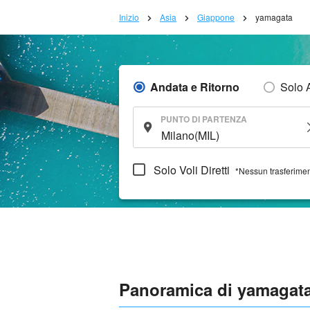
Inizio
Asia
Giappone
yamagata
Andata e Ritorno
Solo 
PUNTO DI PARTENZA
Solo Voli Diretti
*Nessun trasferime
Panoramica di yamagat