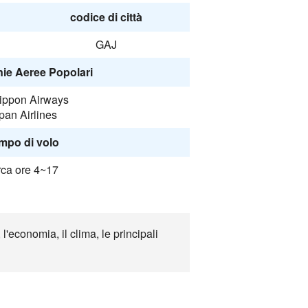
codice di città
GAJ
e Aeree Popolari
Nippon Airways
pan Airlines
mpo di volo
rca ore 4~17
'economia, il clima, le principali