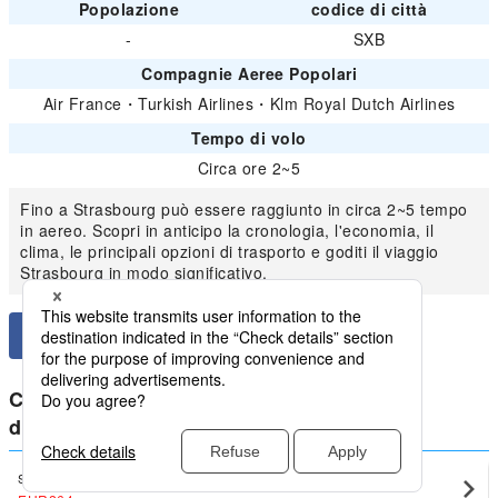
Popolazione
codice di città
-
SXB
Compagnie Aeree Popolari
Air France
・
Turkish Airlines
・
Klm Royal Dutch Airlines
Tempo di volo
Circa ore 2~5
Fino a Strasbourg può essere raggiunto in circa 2~5 tempo
in aereo. Scopri in anticipo la cronologia, l'economia, il
clima, le principali opzioni di trasporto e goditi il viaggio
Strasbourg in modo significativo.
Confronta i prezzi più bassi per Francia
domestici da Strasbourg
Simpatico
Strasbourg(SXB)