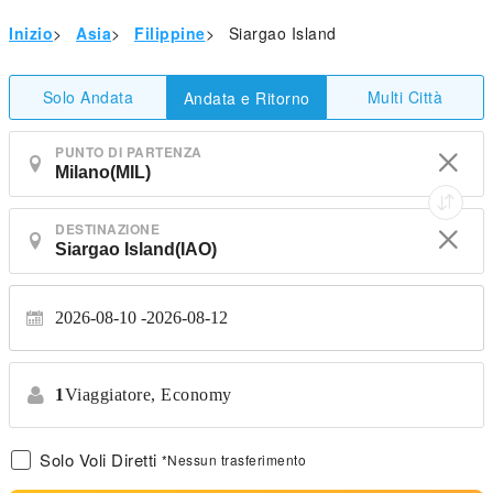
Inizio
>
Asia
>
Filippine
>
Siargao Island
Solo Andata
Multi Città
Andata e Ritorno
PUNTO DI PARTENZA
DESTINAZIONE
2026-08-10
2026-08-12
1
Viaggiatore,
Economy
Solo Voli Diretti
*Nessun trasferimento