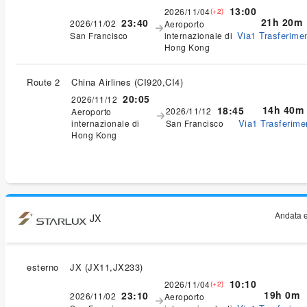
13:00
2026/11/04
(+2)
21h 20m
23:40
2026/11/02
Aeroporto
Via1 Trasferimen
San Francisco
internazionale di
Hong Kong
Route 2
China Airlines
(
CI920,CI4
)
20:05
2026/11/12
14h 40m
18:45
2026/11/12
Aeroporto
Via1 Trasferimen
internazionale di
San Francisco
Hong Kong
Andata e
JX
esterno
JX
(
JX11,JX233
)
10:10
2026/11/04
(+2)
19h 0m
23:10
2026/11/02
Aeroporto