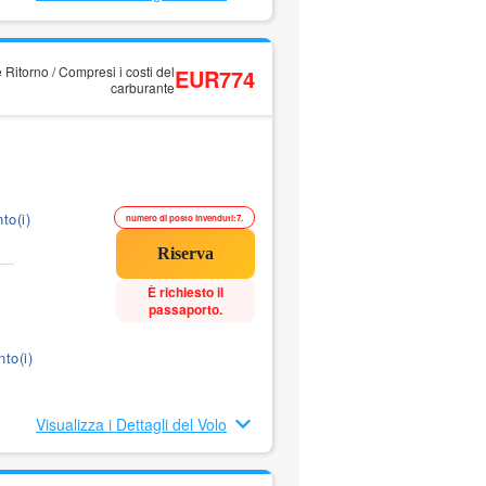
 Ritorno / Compresi i costi del
EUR774
carburante
to(i)
numero di posto invenduti:7.
È richiesto il
passaporto.
to(i)
Visualizza i Dettagli del Volo