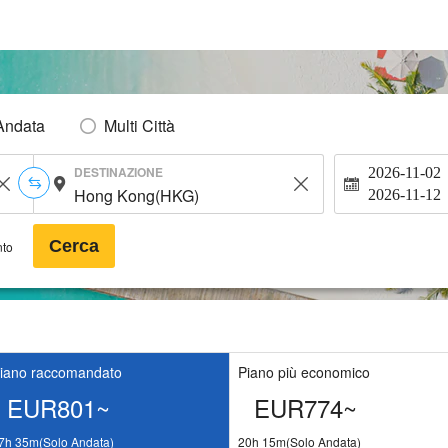
Andata
Multi Città
DESTINAZIONE
2026-11-02
2026-11-12
Cerca
nto
iano raccomandato
Piano più economico
EUR801~
EUR774~
7h 35m(Solo Andata)
20h 15m(Solo Andata)