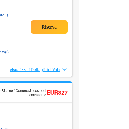
to(i)
to(i)
Visualizza i Dettagli del Volo
 Ritorno / Compresi i costi del
EUR827
carburante