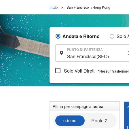
Inizio
San Francisco→Hong Kong
Andata e Ritorno
Solo 
PUNTO DI PARTENZA
Solo Voli Diretti
*Nessun trasferime
Affina per compagnia aerea
P
Route 2
esterno
1