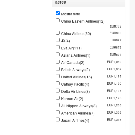
aerea
Mostra tutto
China Eastern Airlines(12)
EUR773
China Airlines(30)
EUR800
JX(4)
EUR827
Eva Air(111)
EUR872
Asiana Airlines(1)
EUR897
Air Canada(2)
EUR1,059
British Airways(2)
EUR1,059
United Airlines(15)
EUR1,189
Cathay Pacific(4)
EUR1,190
Delta Air Lines(3)
EUR1,194
Korean Air(2)
EUR1,196
All Nippon Airways(8)
EUR1,206
American Airlines(7)
EUR1,305
Japan Airlines(4)
EUR1,315