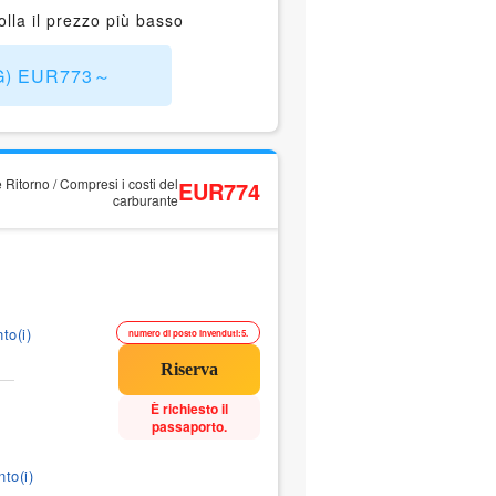
la il prezzo più basso
KG) EUR773～
 Ritorno / Compresi i costi del
EUR774
carburante
to(i)
numero di posto invenduti:5.
È richiesto il
passaporto.
to(i)