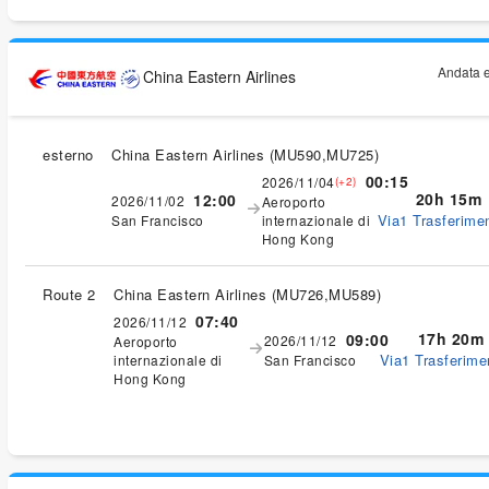
Andata e
China Eastern Airlines
esterno
China Eastern Airlines
(
MU590,MU725
)
00:15
2026/11/04
(+2)
20h 15m
12:00
2026/11/02
Aeroporto
Via1 Trasferimen
San Francisco
internazionale di
Hong Kong
Route 2
China Eastern Airlines
(
MU726,MU589
)
07:40
2026/11/12
17h 20m
09:00
2026/11/12
Aeroporto
Via1 Trasferimen
internazionale di
San Francisco
Hong Kong