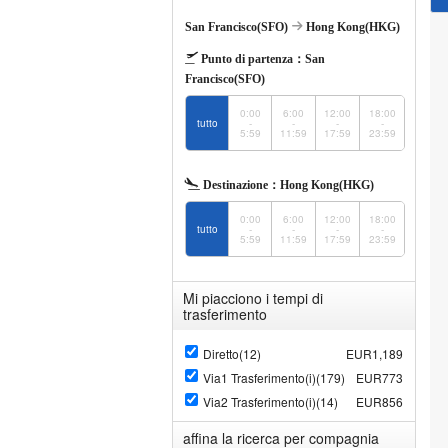
San Francisco(SFO)
Hong Kong(HKG)
Punto di partenza：
San
Francisco(SFO)
0:00
6:00
12:00
18:00
tutto
-
-
-
-
5:59
11:59
17:59
23:59
Destinazione：
Hong Kong(HKG)
0:00
6:00
12:00
18:00
tutto
-
-
-
-
5:59
11:59
17:59
23:59
Mi piacciono i tempi di
trasferimento
Diretto(12)
EUR1,189
Via1 Trasferimento(i)(179)
EUR773
Via2 Trasferimento(i)(14)
EUR856
affina la ricerca per compagnia