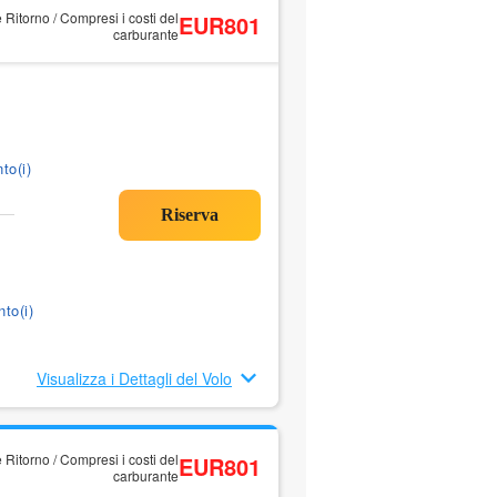
 Ritorno / Compresi i costi del
EUR801
carburante
to(i)
to(i)
Visualizza i Dettagli del Volo
 Ritorno / Compresi i costi del
EUR801
carburante