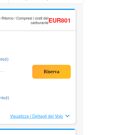
 Ritorno / Compresi i costi del
EUR801
carburante
to(i)
to(i)
Visualizza i Dettagli del Volo