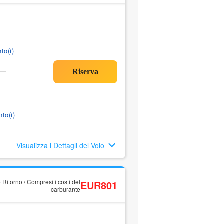
to(i)
to(i)
Visualizza i Dettagli del Volo
 Ritorno / Compresi i costi del
EUR801
carburante