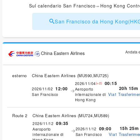
Sul calendario San Francisco⇔Hong Kong Control
San Francisco da Hong Kong(H
Andata e
China Eastern Airlines
esterno
China Eastern Airlines
(
MU590,MU725
)
00:15
2026/11/04
(+2)
20h 15m
12:00
2026/11/02
Aeroporto
Via1 Trasferimen
San Francisco
internazionale di
Hong Kong
Route 2
China Eastern Airlines
(
MU724,MU589
)
09:35
2026/11/12
15h 25m
09:00
2026/11/12
Aeroporto
Via1 Trasferimen
internazionale di
San Francisco
Hong Kong