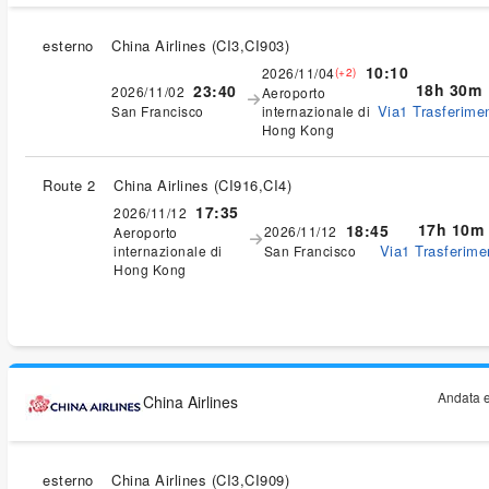
esterno
China Airlines
(
CI3,CI903
)
10:10
2026/11/04
(+2)
18h 30m
23:40
2026/11/02
Aeroporto
Via1 Trasferimen
San Francisco
internazionale di
Hong Kong
Route 2
China Airlines
(
CI916,CI4
)
17:35
2026/11/12
17h 10m
18:45
2026/11/12
Aeroporto
Via1 Trasferimen
internazionale di
San Francisco
Hong Kong
Andata e
China Airlines
esterno
China Airlines
(
CI3,CI909
)