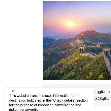
Fino a Qiqihar può essere raggiunto in
di trasporto e goditi il viaggio Qiqiha