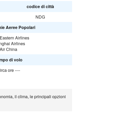
codice di città
NDG
e Aeree Popolari
Eastern Airlines
ghai Airlines
Air China
mpo di volo
irca ore ----
nomia, il clima, le principali opzioni