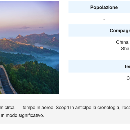
Popolazione
-
Compagni
China 
Shan
Te
C
 circa ---- tempo in aereo. Scopri in anticipo la cronologia, l'eco
r in modo significativo.