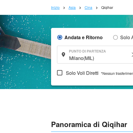
Inizio
Asia
Cina
Qiqihar
Andata e Ritorno
Solo 
PUNTO DI PARTENZA
Solo Voli Diretti
*Nessun trasferime
Panoramica di Qiqihar