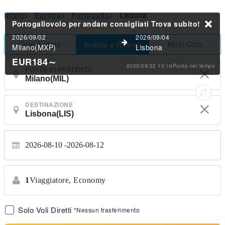
Inizio
>
Europa
>
Portogallo
>
Lisbona
Portogallovolo per andare consigliati
Trova subito!
2026/09/02
2026/09/04
Solo Andata
Multi Città
Andata e Ritorno
Milano(MXP)
Lisbona
EUR184
～
2025/09/22 10:10Punto nel tempo
PUNTO DI PARTENZA
DESTINAZIONE
2026-08-10
2026-08-12
1
Viaggiatore,
Economy
Solo Voli Diretti
*Nessun trasferimento