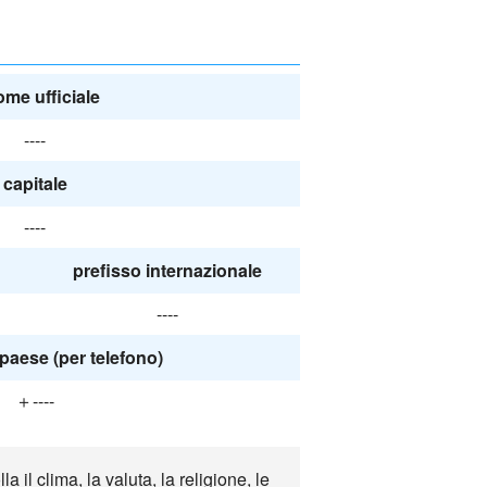
nome ufficiale
----
capitale
----
prefisso internazionale
----
paese (per telefono)
＋----
l clima, la valuta, la religione, le