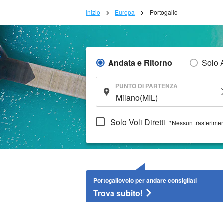
Inizio
Europa
Portogallo
Andata e Ritorno
Solo 
PUNTO DI PARTENZA
Solo Voli Diretti
*Nessun trasferime
Portogallovolo per andare consigliati
Trova subito!