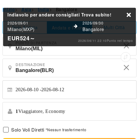
Inizio
>
Asia
>
India
>
Bangalore
Indiavolo per andare consigliati
Trova subito!
2026/09/01
2026/09/30
Solo Andata
Multi Città
Andata e Ritorno
Milano(MXP)
Bangalore
EUR524
～
2026/06/11 22:10Punto nel tempo
PUNTO DI PARTENZA
DESTINAZIONE
2026-08-10
2026-08-12
1
Viaggiatore,
Economy
Solo Voli Diretti
*Nessun trasferimento