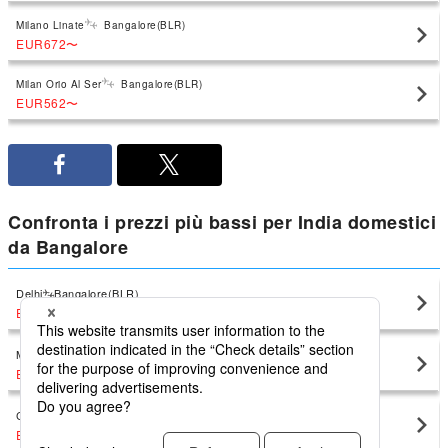
Milano Linate
Bangalore(BLR)
EUR672
〜
Milan Orio Al Ser
Bangalore(BLR)
EUR562
〜
Confronta i prezzi più bassi per India domestici
da Bangalore
Delhi
Bangalore(BLR)
EUR152
〜
Mumbai
Bangalore(BLR)
EUR88
〜
Chennai (Madras)
Bangalore(BLR)
EUR76
〜