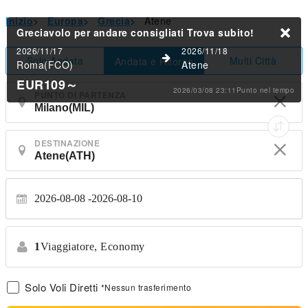
Inizio
>
Europa
>
Grecia
>
Atene
Greciavolo per andare consigliati
Trova subito!
2026/11/17
2026/11/18
Solo Andata
Multi Città
Andata e Ritorno
Roma(FCO)
Atene
EUR109
～
2026/03/08 23:11Punto nel tempo
PUNTO DI PARTENZA
DESTINAZIONE
2026-08-08
2026-08-10
1
Viaggiatore,
Economy
Solo Voli Diretti
*Nessun trasferimento