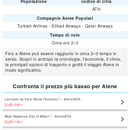
Popolazione
codice di città
-
ATH
Compagnie Aeree Popolari
Turkish Airlines
・
Etihad Airways
・
Qatar Airways
Tempo di volo
Circa ore 2~3
Fino a Atene può essere raggiunto in circa 2~3 tempo in
aereo. Scopri in anticipo la cronologia, l'economia, il clima,
le principali opzioni di trasporto e goditi il viaggio Atene in
modo significativo.
Confronta il prezzo più basso per Atene
Leonardo da Vinci (Rome Fiumicino)
Atene(ATH)
EUR109
〜
Milan Malpensa (City of Milan)
Atene(ATH)
EUR119
〜