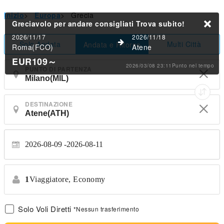
Inizio
>
Europa
>
Grecia
Greciavolo per andare consigliati
Trova subito!
2026/11/17
2026/11/18
Solo Andata
Multi Città
Andata e Ritorno
Roma(FCO)
Atene
EUR109
～
2026/03/08 23:11Punto nel tempo
PUNTO DI PARTENZA
DESTINAZIONE
2026-08-09
2026-08-11
1
Viaggiatore,
Economy
Solo Voli Diretti
*Nessun trasferimento