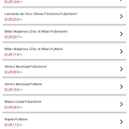
EUR109
〜
Leonardo da Vinci (Rome Fiumicino)
Santorini
EUR233
〜
Milan Malpensa (City of Milan)
Santorini
EUR337
〜
Milan Malpensa (City of Milan)
Atene
EUR119
〜
Venice Municipal
Santorini
EUR365
〜
Venice Municipal
Atene
EUR150
〜
Milano Linate
Santorini
EUR343
〜
Naples
Atene
EUR112
〜