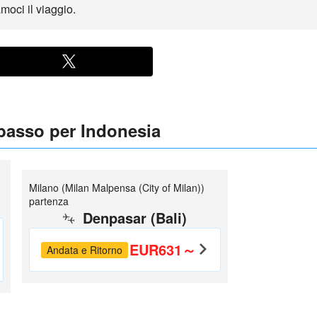
oci il viaggio.
 basso per Indonesia
Milano (Milan Malpensa (City of Milan))
partenza
Denpasar (Bali)
EUR631～
Andata e Ritorno