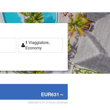
1
Viaggiatore,
Economy
EUR631
～
2025/09/12 01:01Punto nel tempo