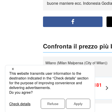
buone maniere ecc. Indonesia Godiam
Confronta il prezzo più
Milano (Milan Malpensa (City of Milan))
partenza
Jakarta
EUR1,181
Andata e
Ritorno
～