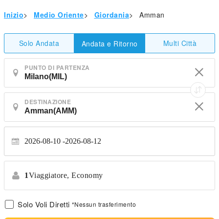
Inizio
>
Medio Oriente
>
Giordania
>
Amman
Solo Andata
Multi Città
Andata e Ritorno
PUNTO DI PARTENZA
DESTINAZIONE
2026-08-10
2026-08-12
1
Viaggiatore,
Economy
Solo Voli Diretti
*Nessun trasferimento