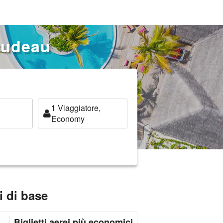
Trudeau
1
Viaggiatore,
Economy
i di base
Biglietti aerei più economici