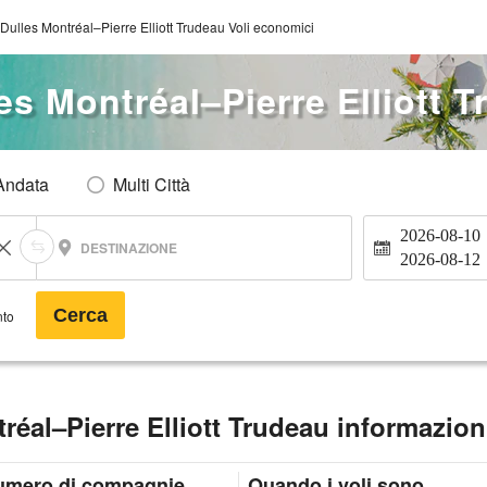
ulles Montréal–Pierre Elliott Trudeau Voli economici
s Montréal–Pierre Elliott 
Andata
Multi Città
2026-08-10
DESTINAZIONE
2026-08-12
Cerca
nto
éal–Pierre Elliott Trudeau informazion
umero di compagnie
Quando i voli sono