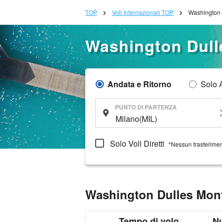
TOP
Voli Internazionali TOP
Washington D
Washington Dulle
Andata e Ritorno
Solo 
PUNTO DI PARTENZA
Solo Voli Diretti
*Nessun trasferime
Washington Dulles Montr
Tempo di volo
N