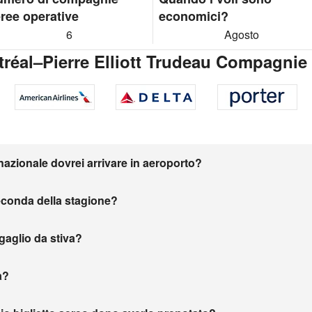
ree operative
economici?
6
Agosto
réal–Pierre Elliott Trudeau Compagnie
nazionale dovrei arrivare in aeroporto?
seconda della stagione?
agaglio da stiva?
a?