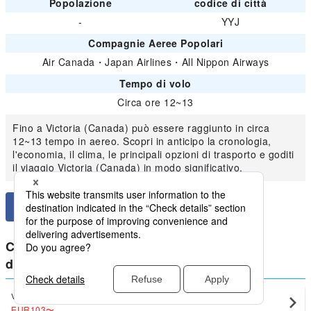
Popolazione
codice di città
-
YYJ
Compagnie Aeree Popolari
Air Canada
・
Japan Airlines
・
All Nippon Airways
Tempo di volo
Circa ore 12~13
Fino a Victoria (Canada) può essere raggiunto in circa
12~13 tempo in aereo. Scopri in anticipo la cronologia,
l'economia, il clima, le principali opzioni di trasporto e goditi
il viaggio Victoria (Canada) in modo significativo.
Confronta i prezzi più bassi per Canada
domestici da Victoria (Canada)
Vancouver
Victoria (Canada)(YYJ)
EUR103
〜