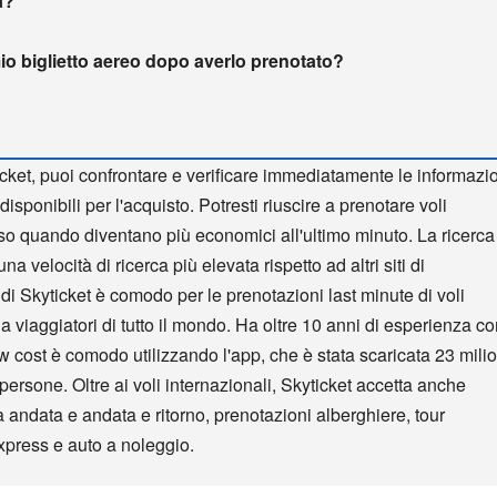
a?
io biglietto aereo dopo averlo prenotato?
cket, puoi confrontare e verificare immediatamente le informazi
disponibili per l'acquisto. Potresti riuscire a prenotare voli
so quando diventano più economici all'ultimo minuto. La ricerca
na velocità di ricerca più elevata rispetto ad altri siti di
ndi Skyticket è comodo per le prenotazioni last minute di voli
 da viaggiatori di tutto il mondo. Ha oltre 10 anni di esperienza c
low cost è comodo utilizzando l'app, che è stata scaricata 23 milio
 persone. Oltre ai voli internazionali, Skyticket accetta anche
a andata e andata e ritorno, prenotazioni alberghiere, tour
express e auto a noleggio.