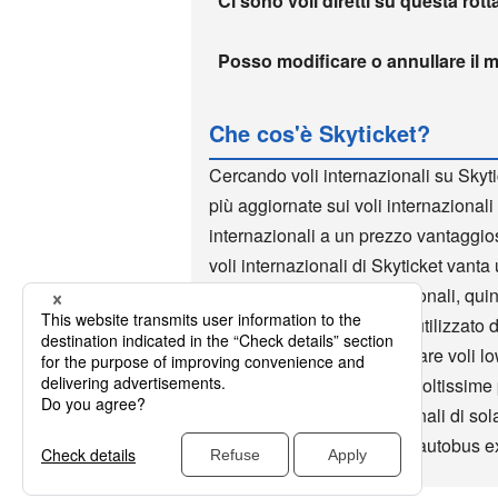
Ci sono voli diretti su questa rott
Posso modificare o annullare il m
Che cos'è Skyticket?
Cercando voli internazionali su Skyti
più aggiornate sui voli internazionali 
internazionali a un prezzo vantaggio
voli internazionali di Skyticket vanta u
prenotazione voli internazionali, qui
internazionali. Skyticket è utilizzato
sito di voli low cost. Prenotare voli 
di volte ed è utilizzata da moltissime
prenotazioni per voli nazionali di sol
nazionali, Wi-Fi all'estero, autobus 