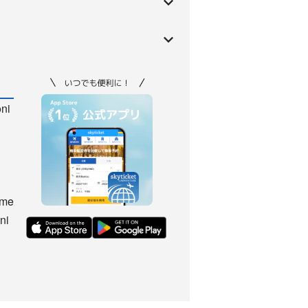
oni
ome
ni