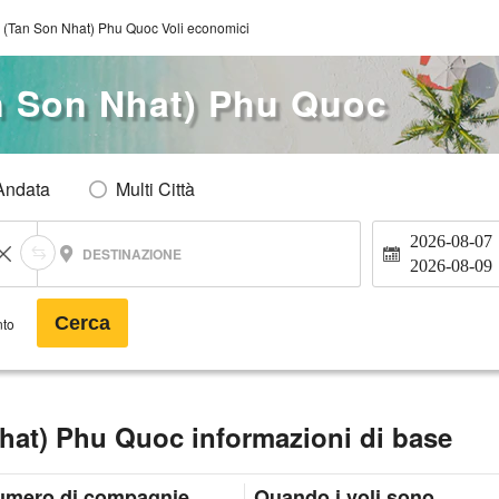
 (Tan Son Nhat) Phu Quoc Voli economici
n Son Nhat) Phu Quoc
Andata
Multi Città
2026-08-07
DESTINAZIONE
2026-08-09
Cerca
nto
hat) Phu Quoc informazioni di base
umero di compagnie
Quando i voli sono