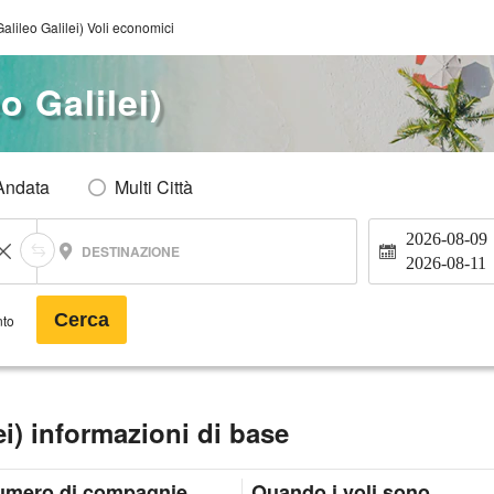
alileo Galilei) Voli economici
o Galilei)
Andata
Multi Città
2026-08-09
DESTINAZIONE
2026-08-11
Cerca
nto
ei) informazioni di base
umero di compagnie
Quando i voli sono