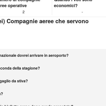
ree operative
economici?
2
-
lei) Compagnie aeree che servono
nazionale dovrei arrivare in aeroporto?
seconda della stagione?
agaglio da stiva?
a?