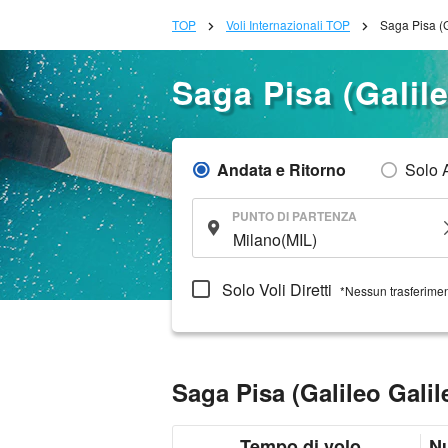
TOP
Voli Internazionali TOP
Saga Pisa (G
Saga Pisa (Galile
Andata e Ritorno
Solo 
PUNTO DI PARTENZA
Solo Voli Diretti
*Nessun trasferime
Saga Pisa (Galileo Galil
Tempo di volo
N