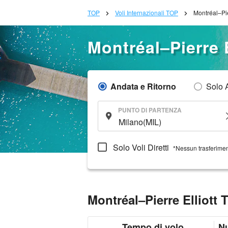
TOP
Voli Internazionali TOP
Montréal–Pie
Montréal–Pierre 
Andata e Ritorno
Solo 
PUNTO DI PARTENZA
Solo Voli Diretti
*Nessun trasferime
Montréal–Pierre Elliott
Tempo di volo
N