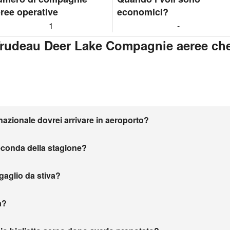
ree operative
economici?
1
-
t Trudeau Deer Lake Compagnie aeree ch
nazionale dovrei arrivare in aeroporto?
seconda della stagione?
agaglio da stiva?
a?