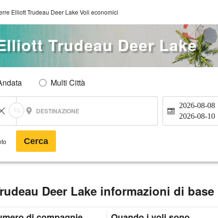
rre Elliott Trudeau Deer Lake Voli economici
Elliott Trudeau Deer Lake
Andata
Multi Città
2026-08-08
DESTINAZIONE
2026-08-10
Cerca
nto
 Trudeau Deer Lake informazioni di base
umero di compagnie
Quando i voli sono