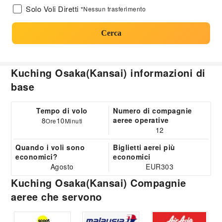
Solo Voli Diretti
*Nessun trasferimento
Cerca
Kuching Osaka(Kansai) informazioni di
base
Tempo di volo
Numero di compagnie
aeree operative
8
10
Ore
Minuti
12
Quando i voli sono
Biglietti aerei più
economici?
economici
Agosto
EUR303
Kuching Osaka(Kansai) Compagnie
aeree che servono