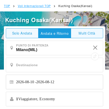
TOP
Voli Internazionali TOP
Kuching Osaka(Kansai)
Kuching Osaka(Kansai)
Solo Andata
Multi Città
Andata e Ritorno
PUNTO DI PARTENZA
2026-08-10
2026-08-12
1
Viaggiatore,
Economy