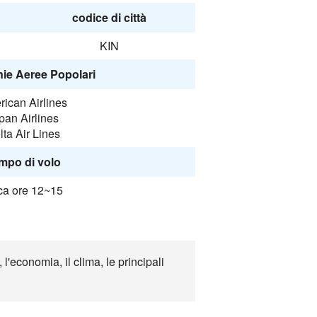
codice di città
KIN
e Aeree Popolari
ican Airlines
pan Airlines
lta Air Lines
mpo di volo
ca ore 12~15
'economia, il clima, le principali