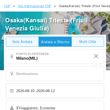
TOP
Voli Internazionali TOP
Osaka(Kansai) Trieste (Friuli Venez
Osaka(Kansai) Trieste (Friuli
Venezia Giulia)
Solo Andata
Multi Città
Andata e Ritorno
PUNTO DI PARTENZA
2026-08-10
2026-08-12
1
Viaggiatore,
Economy