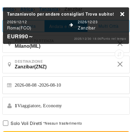
Inizio
>
Africa
>
Tanzania
>
Zanzibar
Tanzaniavolo per andare consigliati
Trova subito!
2026/12/12
2026/12/23
Solo Andata
Multi Città
Andata e Ritorno
Roma(FCO)
Zanzibar
EUR990
～
2025/12/30 18:06Punto nel tempo
PUNTO DI PARTENZA
DESTINAZIONE
2026-08-08
2026-08-10
1
Viaggiatore,
Economy
Solo Voli Diretti
*Nessun trasferimento