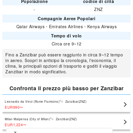
Popolazione
codice di città
-
ZNZ
Compagnie Aeree Popolari
Qatar Airways
・
Emirates Airlines
・
Kenya Airways
Tempo di volo
Circa ore 9~12
Fino a Zanzibar può essere raggiunto in circa 9~12 tempo
in aereo. Scopri in anticipo la cronologia, l'economia, il
clima, le principali opzioni di trasporto e goditi il viaggio
Zanzibar in modo significativo.
Confronta il prezzo più basso per Zanzibar
Leonardo da Vinci (Rome Fiumicino)
Zanzibar(ZNZ)
EUR990
〜
Milan Malpensa (City of Milan)
Zanzibar(ZNZ)
EUR1,224
〜