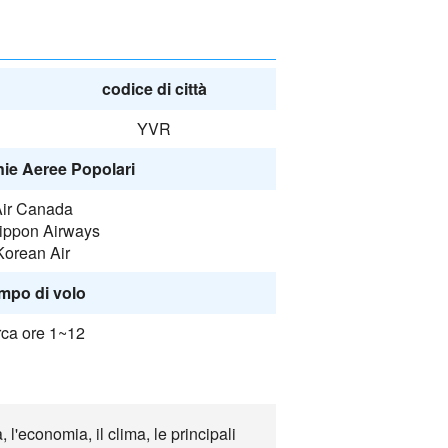
codice di città
YVR
e Aeree Popolari
ir Canada
Nippon Airways
Korean Air
mpo di volo
rca ore 1~12
l'economia, il clima, le principali