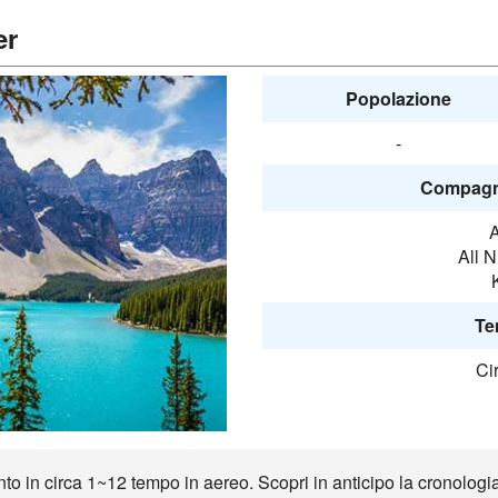
er
Popolazione
-
Compagni
A
All 
Te
Ci
 in circa 1~12 tempo in aereo. Scopri in anticipo la cronologia, 