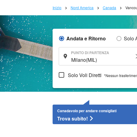
Inizio
Nord America
Canada
Vanco
Andata e Ritorno
Solo 
PUNTO DI PARTENZA
Solo Voli Diretti
*Nessun trasferime
Canadavolo per andare consigliati
Trova subito!