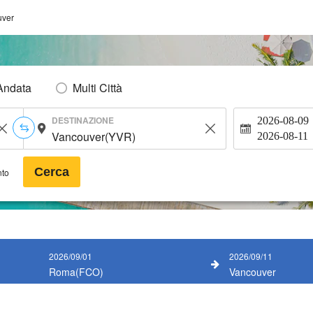
uver
Andata
Multi Città
DESTINAZIONE
2026-08-09
2026-08-11
Cerca
nto
2026/09/01
2026/09/11
Roma(FCO)
Vancouver