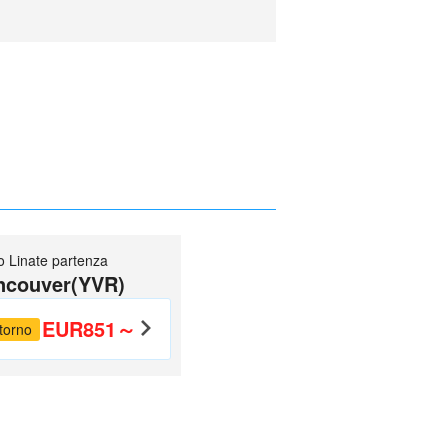
o Linate partenza
ncouver(YVR)
EUR851～
torno