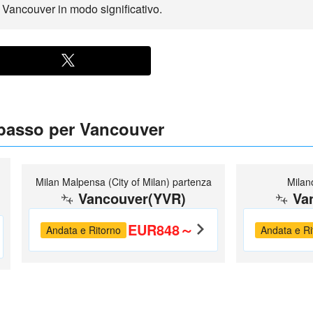
io Vancouver in modo significativo.
 basso per Vancouver
Milan Malpensa (City of Milan) partenza
Milan
Vancouver(YVR)
Va
EUR848～
Andata e Ritorno
Andata e Ri