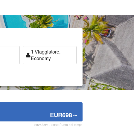
1
Viaggiatore,
Economy
EUR698
～
2025/09/19 20:08Punto nel tempo