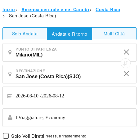
Inizio
>
America centrale e nei Caraibi
>
Costa Rica
>
San Jose (Costa Rica)
Solo Andata
Multi Città
Andata e Ritorno
PUNTO DI PARTENZA
DESTINAZIONE
2026-08-10
2026-08-12
1
Viaggiatore,
Economy
Solo Voli Diretti
*Nessun trasferimento