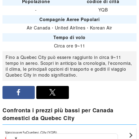
Popolazione
codice di città
-
YQB
Compagnie Aeree Popolari
Air Canada
・
United Airlines
・
Korean Air
Tempo di volo
Circa ore 9~11
Fino a Quebec City può essere raggiunto in circa 9~11
tempo in aereo. Scopri in anticipo la cronologia, l'economia,
il clima, le principali opzioni di trasporto e goditi il viaggio
Quebec City in modo significativo.
Confronta i prezzi più bassi per Canada
domestici da Quebec City
Vancouver
Quebec City(YQB)
EUR352
〜