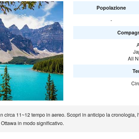
Popolazione
-
Compagni
A
Ja
All 
Te
Cir
 circa 11~12 tempo in aereo. Scopri in anticipo la cronologia, l'e
o Ottawa in modo significativo.