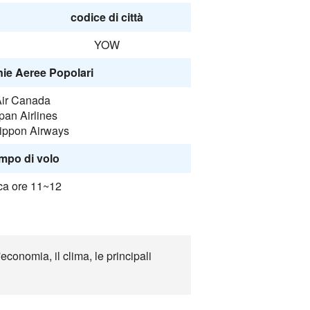
codice di città
YOW
e Aeree Popolari
ir Canada
pan Airlines
Nippon Airways
mpo di volo
ca ore 11~12
conomia, il clima, le principali