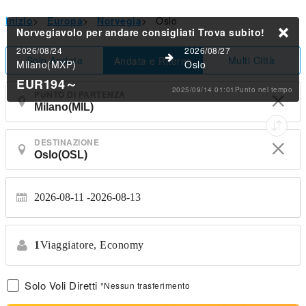
Inizio
>
Europa
>
Norvegia
>
Oslo
Norvegiavolo per andare consigliati
Trova subito!
2026/08/24
2026/08/27
Solo Andata
Multi Città
Andata e Ritorno
Milano(MXP)
Oslo
EUR194
～
2025/09/14 01:01Punto nel tempo
PUNTO DI PARTENZA
DESTINAZIONE
2026-08-11
2026-08-13
1
Viaggiatore,
Economy
Solo Voli Diretti
*Nessun trasferimento