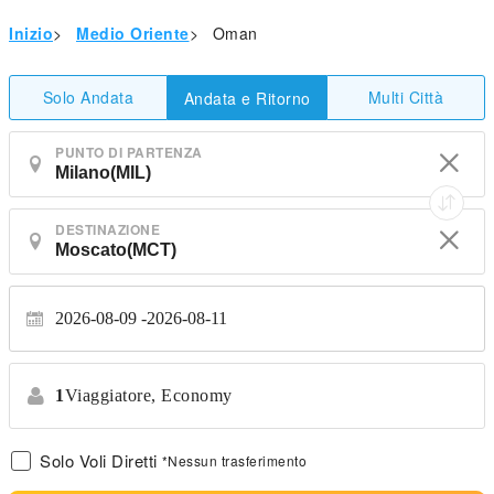
Inizio
>
Medio Oriente
>
Oman
Solo Andata
Multi Città
Andata e Ritorno
PUNTO DI PARTENZA
DESTINAZIONE
2026-08-09
2026-08-11
1
Viaggiatore,
Economy
Solo Voli Diretti
*Nessun trasferimento