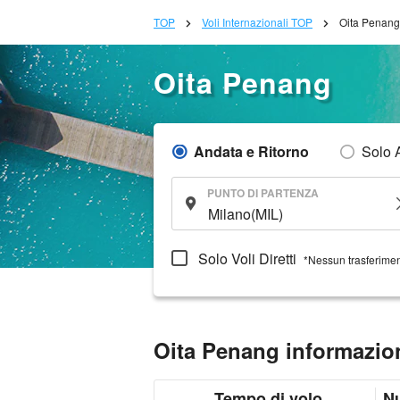
TOP
Voli Internazionali TOP
Oita Penang
Oita Penang
Andata e Ritorno
Solo 
PUNTO DI PARTENZA
Solo Voli Diretti
*Nessun trasferime
Oita Penang informazion
Tempo di volo
N