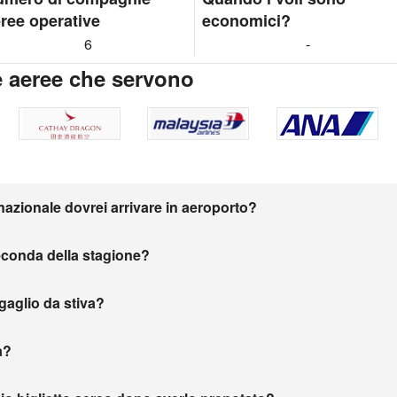
ree operative
economici?
6
-
 aeree che servono
nazionale dovrei arrivare in aeroporto?
seconda della stagione?
agaglio da stiva?
a?