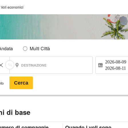
 Voli economici
Andata
Multi Città
2026-08-09
DESTINAZIONE
2026-08-11
Cerca
nto
i di base
umero di compagnie
Quando i voli sono