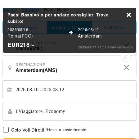
Inizio
>
Europa
>
Paesi Bassi
Paesi Bassivolo per andare consigliati
Trova
subito!
Solo Andata
Multi Città
Andata e Ritorno
2026/08/16
2026/08/19
Roma(FCO)
Amsterdam
PUNTO DI PARTENZA
EUR218
～
2025/09/17 13:01Punto nel tempo
DESTINAZIONE
2026-08-10
2026-08-12
1
Viaggiatore,
Economy
Solo Voli Diretti
*Nessun trasferimento