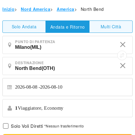
Inizio
>
Nord America
>
America
>
North Bend
Solo Andata
Multi Città
Andata e Ritorno
PUNTO DI PARTENZA
DESTINAZIONE
2026-08-08
2026-08-10
1
Viaggiatore,
Economy
Solo Voli Diretti
*Nessun trasferimento