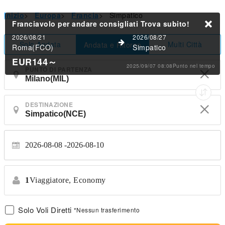
Inizio
>
Europa
>
Francia
>
Simpatico
Franciavolo per andare consigliati
Trova subito!
2026/08/21
2026/08/27
Solo Andata
Multi Città
Andata e Ritorno
Roma(FCO)
Simpatico
EUR144
～
2025/09/07 08:08Punto nel tempo
PUNTO DI PARTENZA
DESTINAZIONE
2026-08-08
2026-08-10
1
Viaggiatore,
Economy
Solo Voli Diretti
*Nessun trasferimento