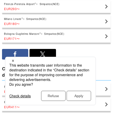
Firenze-Peretola Airport
Simpatico(NCE)
EUR293
〜
Milano Linate
Simpatico(NCE)
EUR180
〜
Bologna Guglielmo Marconi
Simpatico(NCE)
EUR171
〜
Confronta i prezzi più bassi per Francia
domestici da Simpatico
Parigi
Simpatico(NCE)
EUR129
〜
Parigi
Simpatico(NCE)
EUR411
〜