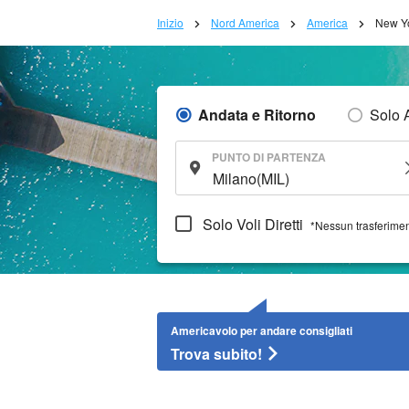
Inizio
Nord America
America
New Y
Andata e Ritorno
Solo 
PUNTO DI PARTENZA
Solo Voli Diretti
*Nessun trasferime
Americavolo per andare consigliati
Trova subito!