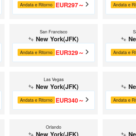
EUR297～
Andata e Ritorno
Andata e Ri
San Francisco
S
New York(JFK)
Ne
EUR329～
Andata e Ritorno
Andata e Ri
Las Vegas
New York(JFK)
Ne
EUR340～
Andata e Ritorno
Andata e Ri
Orlando
New York(JFK)
Ne