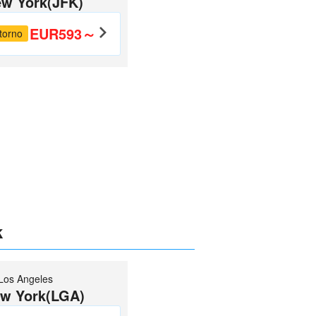
w York(JFK)
EUR593～
torno
k
Los Angeles
w York(LGA)