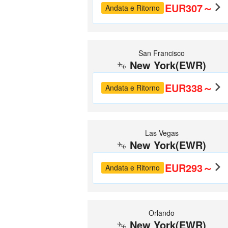
EUR307～
Andata e Ritorno
San Francisco
New York(EWR)
EUR338～
Andata e Ritorno
Las Vegas
New York(EWR)
EUR293～
Andata e Ritorno
Orlando
New York(EWR)