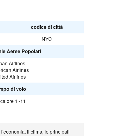
codice di città
NYC
e Aeree Popolari
pan Airlines
ican Airlines
ited Airlines
mpo di volo
rca ore 1~11
'economia, il clima, le principali