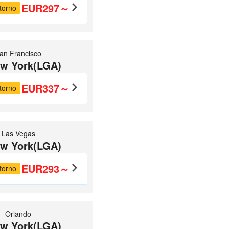
EUR297～
torno
an Francisco
w York(LGA)
EUR337～
torno
Las Vegas
w York(LGA)
EUR293～
torno
Orlando
w York(LGA)