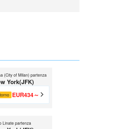
 (City of Milan) partenza
w York(JFK)
EUR434～
torno
o Linate partenza