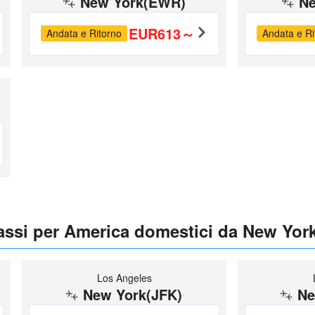
New York(EWR)
Ne
EUR613～
Andata e Ritorno
Andata e Ri
bassi per America domestici da New Yor
Los Angeles
New York(JFK)
Ne