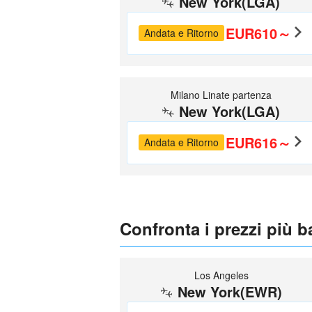
New York(LGA)
EUR610～
Andata e Ritorno
Milano Linate partenza
New York(LGA)
EUR616～
Andata e Ritorno
Confronta i prezzi più 
Los Angeles
New York(EWR)