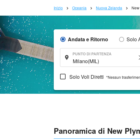
Inizio
Oceania
Nuova Zelanda
New 
Andata e Ritorno
Solo 
PUNTO DI PARTENZA
Solo Voli Diretti
*Nessun trasferime
Panoramica di New Ply