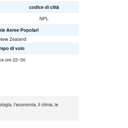
codice di città
NPL
e Aeree Popolari
 New Zealand
mpo di volo
ca ore 22~30
ogia, l'economia, il clima, le