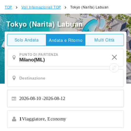
TOP
Voli Internazionali TOP
Tokyo (Narita) Labuan
Tokyo (Narita) Labuan
Solo Andata
Multi Città
Andata e Ritorno
PUNTO DI PARTENZA
2026-08-10
2026-08-12
1
Viaggiatore,
Economy