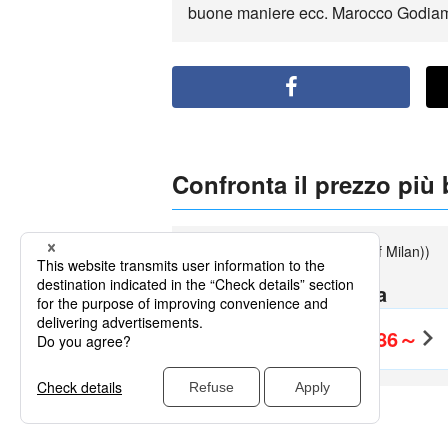
buone maniere ecc. Marocco Godiamo
Confronta il prezzo più
Milano (Milan Malpensa (City of Milan))
partenza
Casablanca
EUR186～
Andata e Ritorno