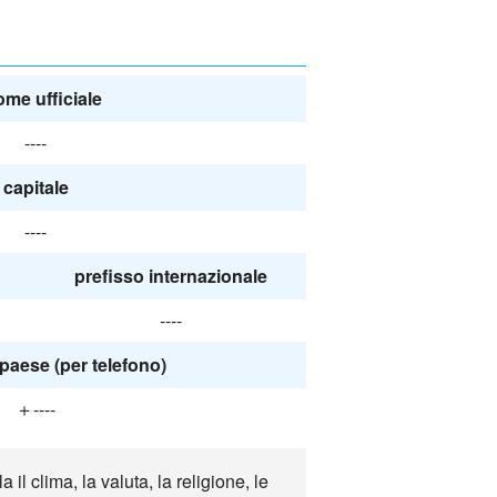
nome ufficiale
----
capitale
----
prefisso internazionale
----
paese (per telefono)
＋----
 clima, la valuta, la religione, le